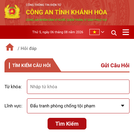
Thứ 5, ngày 06 tháng 08 năm 2026
/ Hỏi đáp
Gửi Câu Hỏi
TÌM KIẾM CÂU HỎI
Từ khóa:
Lĩnh vực:
Tìm Kiếm