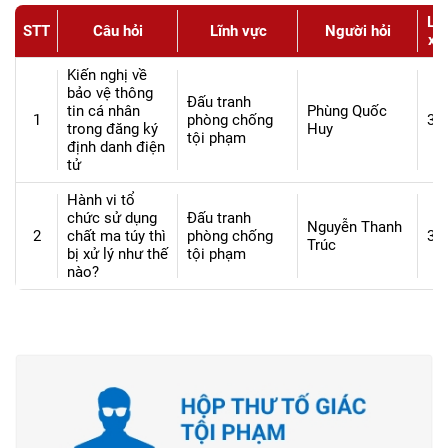
Lư
STT
Câu hỏi
Lĩnh vực
Người hỏi
xe
Kiến nghị về
bảo vệ thông
Đấu tranh
tin cá nhân
Phùng Quốc
1
phòng chống
37
trong đăng ký
Huy
tội phạm
định danh điện
tử
Hành vi tổ
chức sử dụng
Đấu tranh
Nguyễn Thanh
2
chất ma túy thì
phòng chống
38
Trúc
bị xử lý như thế
tội phạm
nào?