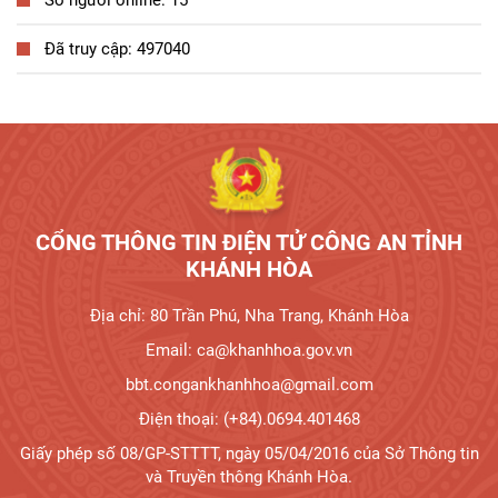
Số người online: 15
Đã truy cập: 497040
Tương tác công dân
CỔNG THÔNG TIN ĐIỆN TỬ CÔNG AN TỈNH
KHÁNH HÒA
Địa chỉ: 80 Trần Phú, Nha Trang, Khánh Hòa
Email: ca@khanhhoa.gov.vn
bbt.congankhanhhoa@gmail.com
Điện thoại: (+84).0694.401468
Giấy phép số 08/GP-STTTT, ngày 05/04/2016 của Sở Thông tin
và Truyền thông Khánh Hòa.