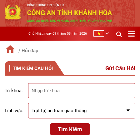
Chủ Nhật, ngày 09 tháng 08 năm 2026
/ Hỏi đáp
Gửi Câu Hỏi
TÌM KIẾM CÂU HỎI
Từ khóa:
Lĩnh vực:
Tìm Kiếm