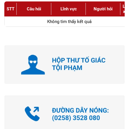
Lư
STT
Câu hỏi
Lĩnh vực
Người hỏi
xe
Không tìm thấy kết quả