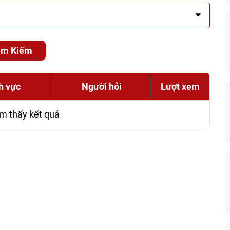
ìm Kiếm
h vực
Người hỏi
Lượt xem
m thấy kết quả