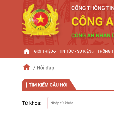
GIỚI THIỆU
TIN TỨC - SỰ KIỆN
THÔNG T
/ Hỏi đáp
TÌM KIẾM CÂU HỎI
Từ khóa: