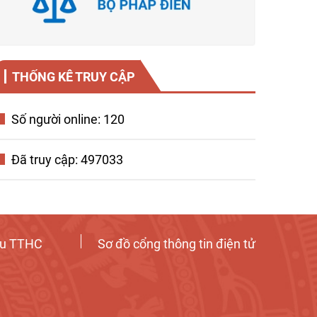
THỐNG KÊ TRUY CẬP
Số người online: 120
Đã truy cập: 497033
ứu TTHC
Sơ đồ cổng thông tin điện tử
Tương tác công dân