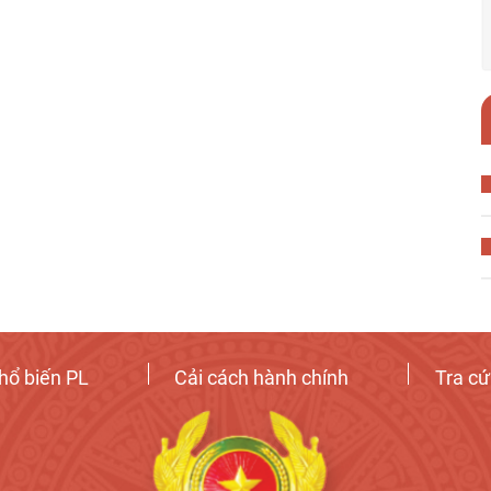
hổ biến PL
Cải cách hành chính
Tra c