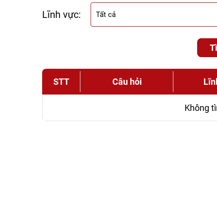
Lĩnh vực:
T
STT
Câu hỏi
Lĩn
Không tì