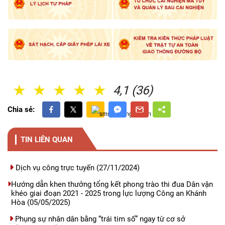
1 Sao
2 Sao
3 Sao
4 Sao
5 Sao
4,1 (36)
Chia sẻ:
TIN LIÊN QUAN
Dịch vụ công trực tuyến
(27/11/2024)
Hướng dẫn khen thưởng tổng kết phong trào thi đua Dân vận
khéo giai đoạn 2021 - 2025 trong lực lượng Công an Khánh
Hòa
(05/05/2025)
Phụng sự nhân dân bằng “trái tim số” ngay từ cơ sở