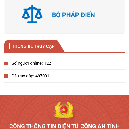
THỐNG KÊ TRUY CẬP
Số người online: 122
Đã truy cập: 497091
Tương tác công dân
CỔNG THÔNG TIN ĐIỆN TỬ CÔNG AN TỈNH