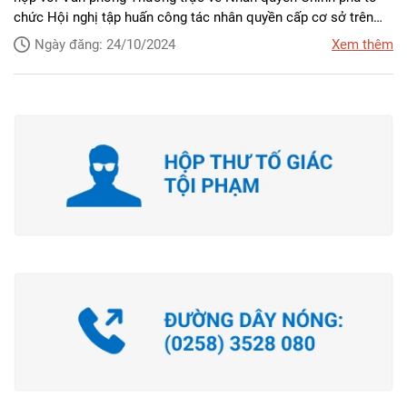
chức Hội nghị tập huấn công tác nhân quyền cấp cơ sở trên
địa bàn tỉnh năm 2024 cho lãnh đạo các cơ quan, ban, ngành,
Ngày đăng: 24/10/2024
Xem thêm
địa phương, các tổ chức chính trị - xã hội trên địa bàn tỉnh. Dự
hội nghị có Thiếu tướng Nguyễn Văn Kỷ - Phó Cục trưởng Cục
Đối ngoại Bộ Công an, Phó Chánh Văn phòng Thường trực về
Nhân quyền Chính phủ; ông Lê Hữu Hoàng - Phó Chủ tịch
Thường trực UBND tỉnh, Trưởng BCĐ Nhân quyền tỉnh cùng
khoảng 180 đại biểu.