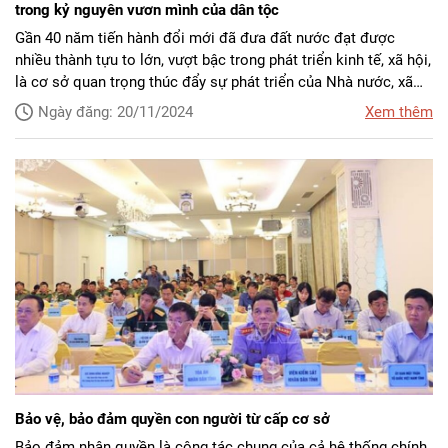
trong kỷ nguyên vươn mình của dân tộc
Gần 40 năm tiến hành đổi mới đã đưa đất nước đạt được
nhiều thành tựu to lớn, vượt bậc trong phát triển kinh tế, xã hội,
là cơ sở quan trọng thúc đẩy sự phát triển của Nhà nước, xã
hội và đảm bảo quyền con người cũng như nâng tầm vị thế, uy
Ngày đăng: 20/11/2024
Xem thêm
tín Việt Nam đối với quốc tế. Bảo đảm, thúc đẩy quyền con
người trên tất cả các lĩnh vực dân sự, chính trị, kinh tế, xã hội,
văn hóa góp phần xây dựng, hoàn thiện Nhà nước pháp quyền,
vừa đẩy nhanh tiến trình hội nhập quốc tế, vừa nâng cao uy tín,
vị thế của Việt Nam, là nhân tố quan trọng trong kỷ nguyên
vươn mình của dân tộc.
Bảo vệ, bảo đảm quyền con người từ cấp cơ sở
Bảo đảm nhân quyền là công tác chung của cả hệ thống chính