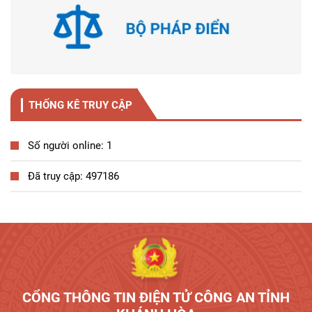
THỐNG KÊ TRUY CẬP
Số người online: 1
Đã truy cập: 497186
Tương tác công dân
CỔNG THÔNG TIN ĐIỆN TỬ CÔNG AN TỈNH