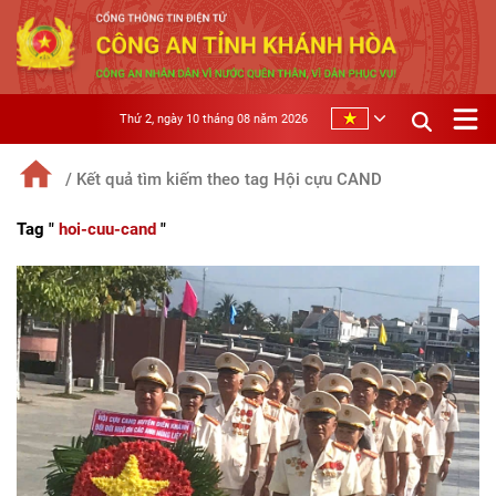
Thứ 2, ngày 10 tháng 08 năm 2026
/ Kết quả tìm kiếm theo tag Hội cựu CAND
Tag
"
hoi-cuu-cand
"