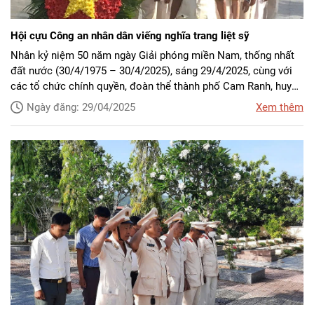
Hội cựu Công an nhân dân viếng nghĩa trang liệt sỹ
Nhân kỷ niệm 50 năm ngày Giải phóng miền Nam, thống nhất
đất nước (30/4/1975 – 30/4/2025), sáng 29/4/2025, cùng với
các tổ chức chính quyền, đoàn thể thành phố Cam Ranh, huyện
Khánh Vĩnh, huyện Diên Khánh, các Hội Cựu CAND đã tổ chức
Ngày đăng: 29/04/2025
Xem thêm
Đoàn đại biểu đến dâng hương, dâng hoa, viếng các Anh hùng,
Liệt sỹ tại Nghĩa trang Liệt sỹ trên địa bàn.