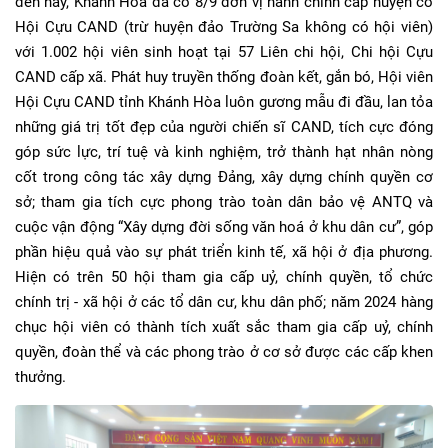
đến nay, Khánh Hoà đã có 8/9 đơn vị hành chính cấp huyện có
Hội Cựu CAND (trừ huyện đảo Trường Sa không có hội viên)
với 1.002 hội viên sinh hoạt tại 57 Liên chi hội, Chi hội Cựu
CAND cấp xã. Phát huy truyền thống đoàn kết, gắn bó, Hội viên
Hội Cựu CAND tỉnh Khánh Hòa luôn gương mẫu đi đầu, lan tỏa
những giá trị tốt đẹp của người chiến sĩ CAND, tích cực đóng
góp sức lực, trí tuệ và kinh nghiệm, trở thành hạt nhân nòng
cốt trong công tác xây dựng Đảng, xây dựng chính quyền cơ
sở; tham gia tích cực phong trào toàn dân bảo vệ ANTQ và
cuộc vận động “Xây dựng đời sống văn hoá ở khu dân cư”, góp
phần hiệu quả vào sự phát triển kinh tế, xã hội ở địa phương.
Hiện có trên 50 hội tham gia cấp uỷ, chính quyền, tổ chức
chính trị - xã hội ở các tổ dân cư, khu dân phố; năm 2024 hàng
chục hội viên có thành tích xuất sắc tham gia cấp uỷ, chính
quyền, đoàn thể và các phong trào ở cơ sở được các cấp khen
thưởng.