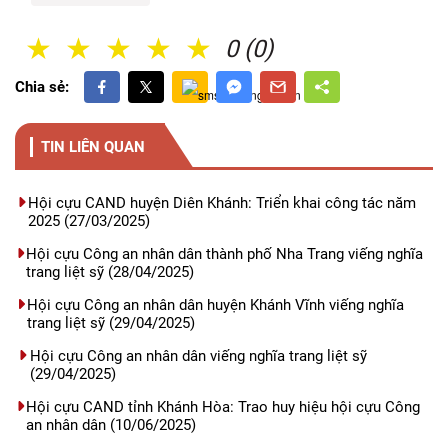
1 Sao
2 Sao
3 Sao
4 Sao
5 Sao
0 (0)
Chia sẻ:
TIN LIÊN QUAN
Hội cựu CAND huyện Diên Khánh: Triển khai công tác năm
2025
(27/03/2025)
Hội cựu Công an nhân dân thành phố Nha Trang viếng nghĩa
trang liệt sỹ
(28/04/2025)
Hội cựu Công an nhân dân huyện Khánh Vĩnh viếng nghĩa
trang liệt sỹ
(29/04/2025)
Hội cựu Công an nhân dân viếng nghĩa trang liệt sỹ
(29/04/2025)
Hội cựu CAND tỉnh Khánh Hòa: Trao huy hiệu hội cựu Công
an nhân dân
(10/06/2025)