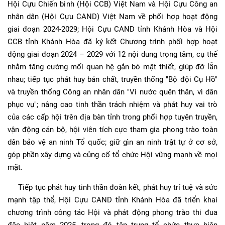
Hội Cựu Chiến binh (Hội CCB) Việt Nam và Hội Cựu Công an
nhân dân (Hội Cựu CAND) Việt Nam về phối hợp hoạt động
giai đoạn 2024-2029; Hội Cựu CAND tỉnh Khánh Hòa và Hội
CCB tỉnh Khánh Hòa đã ký kết Chương trình phối hợp hoạt
động giai đoạn 2024 – 2029 với 12 nội dung trọng tâm, cụ thể
nhằm tăng cường mối quan hệ gắn bó mật thiết, giúp đỡ lẫn
nhau; tiếp tục phát huy bản chất, truyền thống "Bộ đội Cụ Hồ"
và truyền thống Công an nhân dân "Vì nước quên thân, vì dân
phục vụ"; nâng cao tinh thần trách nhiệm và phát huy vai trò
của các cấp hội trên địa bàn tỉnh trong phối hợp tuyên truyền,
vận động cán bộ, hội viên tích cực tham gia phong trào toàn
dân bảo vệ an ninh Tổ quốc; giữ gìn an ninh trật tự ở cơ sở,
góp phần xây dựng và củng cố tổ chức Hội vững mạnh về mọi
mặt.
Tiếp tục phát huy tinh thần đoàn kết, phát huy trí tuệ và sức
mạnh tập thể, Hội Cựu CAND tỉnh Khánh Hòa đã triển khai
chương trình công tác Hội và phát động phong trào thi đua