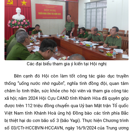
Các đại biểu tham gia ý kiến tại Hội nghị
Bên cạnh đó Hội còn làm tốt công tác giáo dục truyền
thống “uống nước nhớ nguồn”, nghĩa tình đồng đội, quan tâm
chăm lo tinh thần, sức khỏe cho hội viên và tham gia công tác
xã hội; năm 2024 Hội Cựu CAND tỉnh Khánh Hòa đã quyên góp
được trên 112 triệu đồng chuyển qua Uỷ ban Mặt trận Tổ quốc
Việt Nam tỉnh Khánh Hoà ủng hộ Đồng bào các tỉnh phía Bắc
bị thiệt hại do cơn bão số 3 (bão Yagi). Thực hiện Chương trình
số 03/CTr-HCCBVN-HCCAVN, ngày 16/9/2024 của Trung ương