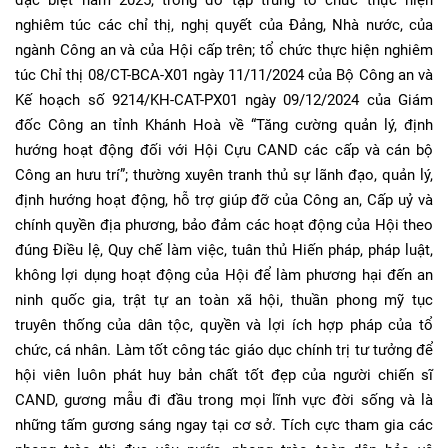
đặc biệt năm 2025, trong đó tập trung tổ chức thực hiện
nghiêm túc các chỉ thị, nghị quyết của Đảng, Nhà nước, của
ngành Công an và của Hội cấp trên; tổ chức thực hiện nghiêm
túc Chỉ thị 08/CT-BCA-X01 ngày 11/11/2024 của Bộ Công an và
Kế hoạch số 9214/KH-CAT-PX01 ngày 09/12/2024 của Giám
đốc Công an tỉnh Khánh Hoà về “Tăng cường quản lý, định
hướng hoạt động đối với Hội Cựu CAND các cấp và cán bộ
Công an hưu trí”; thường xuyên tranh thủ sự lãnh đạo, quản lý,
định hướng hoạt động, hỗ trợ giúp đỡ của Công an, Cấp uỷ và
chính quyền địa phương, bảo đảm các hoạt động của Hội theo
đúng Điều lệ, Quy chế làm việc, tuân thủ Hiến pháp, pháp luật,
không lợi dụng hoạt động của Hội để làm phương hại đến an
ninh quốc gia, trật tự an toàn xã hội, thuần phong mỹ tục
truyên thống của dân tộc, quyền và lợi ích hợp pháp của tổ
chức, cá nhân. Làm tốt công tác giáo dục chính trị tư tưởng để
hội viên luôn phát huy bản chất tốt đẹp của người chiến sĩ
CAND, gương mẫu đi đầu trong mọi lĩnh vực đời sống và là
những tấm gương sáng ngay tại cơ sở. Tích cực tham gia các