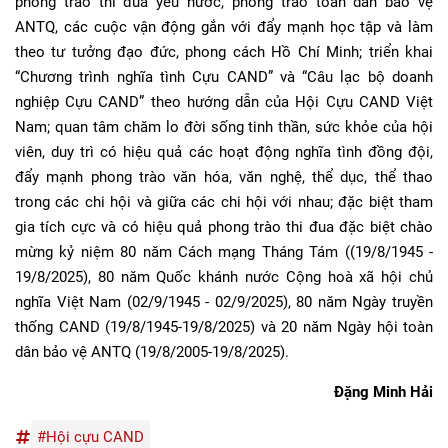
phong trào thi đua yêu nước, phong trào toàn dân bảo vệ
ANTQ, các cuộc vận động gắn với đẩy mạnh học tập và làm
theo tư tưởng đạo đức, phong cách Hồ Chí Minh; triển khai
“Chương trình nghĩa tình Cựu CAND” và “Câu lạc bộ doanh
nghiệp Cựu CAND” theo hướng dẫn của Hội Cựu CAND Việt
Nam; quan tâm chăm lo đời sống tinh thần, sức khỏe của hội
viên, duy trì có hiệu quả các hoạt động nghĩa tình đồng đội,
đẩy mạnh phong trào văn hóa, văn nghệ, thể dục, thể thao
trong các chi hội và giữa các chi hội với nhau; đặc biệt tham
gia tích cực và có hiệu quả phong trào thi đua đặc biệt chào
mừng kỷ niệm 80 năm Cách mạng Tháng Tám ((19/8/1945 -
19/8/2025), 80 năm Quốc khánh nước Cộng hoà xã hội chủ
nghĩa Việt Nam (02/9/1945 - 02/9/2025), 80 năm Ngày truyền
thống CAND (19/8/1945-19/8/2025) và 20 năm Ngày hội toàn
dân bảo vệ ANTQ (19/8/2005-19/8/2025).
Đặng Minh Hải
#Hội cựu CAND