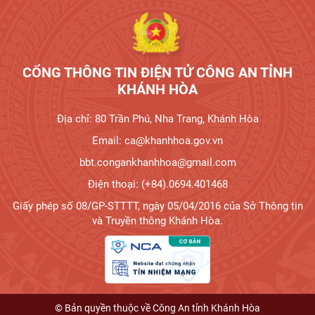
CỔNG THÔNG TIN ĐIỆN TỬ CÔNG AN TỈNH
KHÁNH HÒA
Địa chỉ: 80 Trần Phú, Nha Trang, Khánh Hòa
Email: ca@khanhhoa.gov.vn
bbt.congankhanhhoa@gmail.com
Điện thoại: (+84).0694.401468
Giấy phép số 08/GP-STTTT, ngày 05/04/2016 của Sở Thông tin
và Truyền thông Khánh Hòa.
© Bản quyền thuộc về Công An tỉnh Khánh Hòa