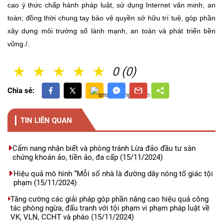
cao ý thức chấp hành pháp luật, sử dụng Internet văn minh, an
toàn; đồng thời chung tay bảo vệ quyền sở hữu trí tuệ, góp phần
xây dựng môi trường số lành mạnh, an toàn và phát triển bền
vững./.
1 Sao
2 Sao
3 Sao
4 Sao
5 Sao
0 (0)
Chia sẻ:
TIN LIÊN QUAN
Cẩm nang nhận biết và phòng tránh Lừa đảo đầu tư sàn
chứng khoán ảo, tiền ảo, đa cấp
(15/11/2024)
Hiệu quả mô hình “Mỗi số nhà là đường dây nóng tố giác tội
phạm
(15/11/2024)
Tăng cường các giải pháp góp phần nâng cao hiệu quả công
tác phòng ngừa, đấu tranh với tội phạm vi phạm pháp luật về
VK, VLN, CCHT và pháo
(15/11/2024)