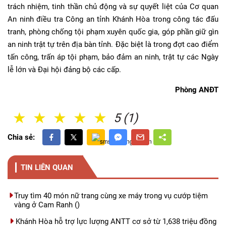
trách nhiệm, tinh thần chủ động và sự quyết liệt của Cơ quan
An ninh điều tra Công an tỉnh Khánh Hòa trong công tác đấu
tranh, phòng chống tội phạm xuyên quốc gia, góp phần giữ gìn
an ninh trật tự trên địa bàn tỉnh. Đặc biệt là trong đợt cao điểm
tấn công, trấn áp tội phạm, bảo đảm an ninh, trật tự các Ngày
lễ lớn và Đại hội đảng bộ các cấp.
Phòng ANĐT
1 Sao
2 Sao
3 Sao
4 Sao
5 Sao
5 (1)
Chia sẻ:
TIN LIÊN QUAN
Truy tìm 40 món nữ trang cùng xe máy trong vụ cướp tiệm
vàng ở Cam Ranh
()
Khánh Hòa hỗ trợ lực lượng ANTT cơ sở từ 1,638 triệu đồng