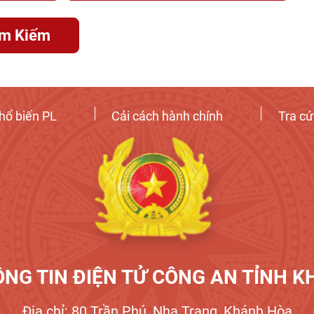
ìm Kiếm
hổ biến PL
Cải cách hành chính
Tra c
NG TIN ĐIỆN TỬ CÔNG AN TỈNH 
Địa chỉ: 80 Trần Phú, Nha Trang, Khánh Hòa