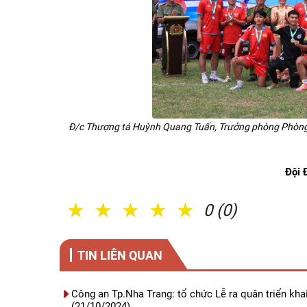
Đ/c Thượng tá Huỳnh Quang Tuấn, Trưởng phòng Phòng Cô
Đội 
1 Sao
2 Sao
3 Sao
4 Sao
5 Sao
0 (0)
TIN LIÊN QUAN
Công an Tp.Nha Trang: tổ chức Lễ ra quân triển kha
(21/10/2024)