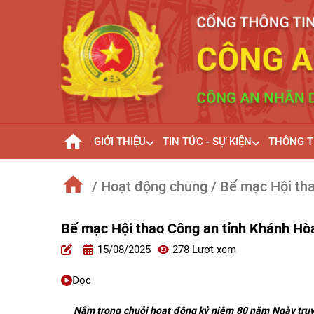
GIỚI THIỆU
TIN TỨC - SỰ KIỆN
THÔNG T
/ Hoạt động chung
/ Bế mạc Hội th
Bế mạc Hội thao Công an tỉnh Khánh H
15/08/2025
278 Lượt xem
Đọc
Nằm trong chuỗi hoạt động kỷ niệm 80 năm Ngày truyề