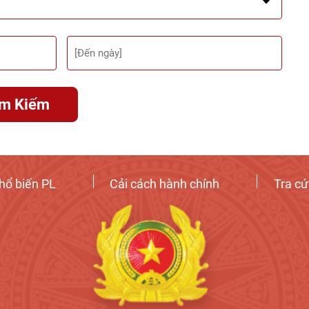
ìm Kiếm
hổ biến PL
Cải cách hành chính
Tra c