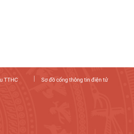
ứu TTHC
Sơ đồ cổng thông tin điện tử
Tương tác công dân