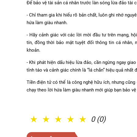
Để bảo vệ tài sản cá nhân trước làn sóng lừa đảo tài 
- Chỉ tham gia khi hiểu rõ bản chất, luôn ghi nhớ nguyê
hứa làm giàu nhanh.
- Hãy cảnh giác với các lời mời đầu tư trên mạng, hộ
tín, đồng thời bảo mật tuyệt đối thông tin cá nhân, 
khoản.
- Khi phát hiện dấu hiệu lừa đảo, cần ngừng ngay gia
tỉnh táo và cảnh giác chính là “lá chắn” hiệu quả nhất 
Tiền điện tử có thể là công nghệ hữu ích, nhưng cũng 
chạy theo lời hứa làm giàu nhanh mới giúp bạn bảo vệ 
1 Sao
2 Sao
3 Sao
4 Sao
5 Sao
0 (0)