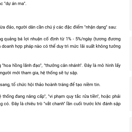
ác "dự án ma".
 lừa đảo, người dân cần chú ý các đặc điểm "nhận dạng" sau:
ng quảng bá lợi nhuận cố định từ 1% - 5%/ngày (tương đương
 doanh hợp pháp nào có thể duy trì mức lãi suất không tưởng
 "hoa hồng lãnh đạo", "thưởng cân nhánh". Đây là mô hình lấy
 người mới tham gia, hệ thống sẽ tự sập.
sang, tổ chức hội thảo hoành tráng để tạo niềm tin.
ệ thống đang nâng cấp", "vi phạm quy tắc rửa tiền", hoặc phải
 có. Đây là chiêu trò "vắt chanh" lần cuối trước khi đánh sập