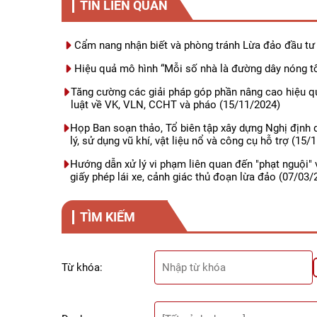
TIN LIÊN QUAN
Cẩm nang nhận biết và phòng tránh Lừa đảo đầu tư 
Hiệu quả mô hình “Mỗi số nhà là đường dây nóng t
Tăng cường các giải pháp góp phần nâng cao hiệu q
luật về VK, VLN, CCHT và pháo
(15/11/2024)
Họp Ban soạn thảo, Tổ biên tập xây dựng Nghị định q
lý, sử dụng vũ khí, vật liệu nổ và công cụ hỗ trợ
(15/1
Hướng dẫn xử lý vi phạm liên quan đến "phạt nguội" v
giấy phép lái xe, cảnh giác thủ đoạn lừa đảo
(07/03/
TÌM KIẾM
Từ khóa: