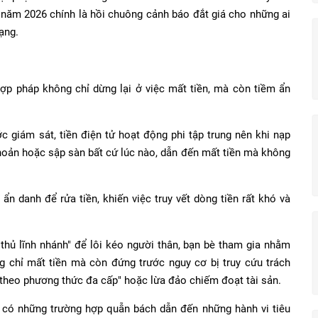
 năm 2026 chính là hồi chuông cảnh báo đắt giá cho những ai
ạng.
hợp pháp không chỉ dừng lại ở việc mất tiền, mà còn tiềm ẩn
giám sát, tiền điện tử hoạt động phi tập trung nên khi nạp
 khoản hoặc sập sàn bất cứ lúc nào, dẫn đến mất tiền mà không
ẩn danh để rửa tiền, khiến việc truy vết dòng tiền rất khó và
.
 "thủ lĩnh nhánh" để lôi kéo người thân, bạn bè tham gia nhằm
 chỉ mất tiền mà còn đứng trước nguy cơ bị truy cứu trách
 theo phương thức đa cấp" hoặc lừa đảo chiếm đoạt tài sản.
í có những trường hợp quẫn bách dẫn đến những hành vi tiêu