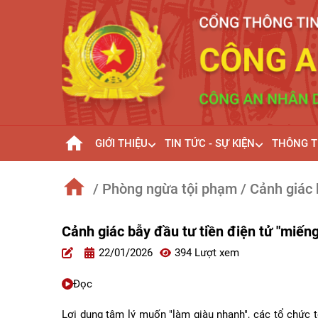
GIỚI THIỆU
TIN TỨC - SỰ KIỆN
THÔNG T
/ Phòng ngừa tội phạm
/ Cảnh giác 
Cảnh giác bẫy đầu tư tiền điện tử "miến
22/01/2026
394 Lượt xem
Đọc
Lợi dụng tâm lý muốn "làm giàu nhanh", các tổ chức t