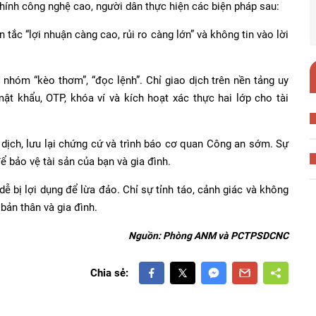
chính công nghệ cao, người dân thực hiện các biện pháp sau:
n tắc “lợi nhuận càng cao, rủi ro càng lớn” và không tin vào lời
i nhóm “kèo thơm”, “đọc lệnh”. Chỉ giao dịch trên nền tảng uy
mật khẩu, OTP, khóa ví và kích hoạt xác thực hai lớp cho tài
o dịch, lưu lại chứng cứ và trình báo cơ quan Công an sớm. Sự
để bảo vệ tài sản của bạn và gia đình.
dễ bị lợi dụng để lừa đảo. Chỉ sự tỉnh táo, cảnh giác và không
bản thân và gia đình.
Nguồn: Phòng ANM và PCTPSDCNC
Chia sẻ: