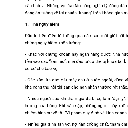
cấp tinh vi. Những vụ lừa đảo hàng nghìn tỷ đồng đầu
đang ảo tưởng về lợi nhuận "khủng" trên không gian m
1. Tính nguy hiểm
Đầu tư tiền điện tử thông qua các sàn môi giới bất 
những nguy hiểm khôn lường:
- Khác với chứng khoán hay ngân hàng được Nhà nước 
tiền vào các “sàn rác”, nhà đầu tư có thể bị khóa tài
có cơ chế bảo vệ.
- Các sàn lừa đảo đặt máy chủ ở nước ngoài, dùng ví 
khả năng thu hồi tài sản cho nạn nhân thường rất thấp
- Nhiều người sau khi tham gia đã bị dụ làm "đại lý",
hưởng hoa hồng. Khi sàn sập, những người này không
nhiệm hình sự về tội "Vi phạm quy định về kinh doanh
-
Nhiều gia đình tan vỡ, nợ nần chồng chất, thậm ch