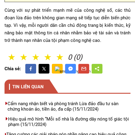
Cùng với sự phát triển mạnh mẽ của công nghệ số, các thủ
đoạn lừa đảo trên không gian mạng sẽ tiếp tục diễn biến phức
tạp. Vì vậy, mỗi người dân cần chủ động trang bị kiến thức, kỹ
năng bảo mật thông tin cá nhân nhằm bảo vệ tài sản và tránh
trở thành nạn nhân của tội phạm công nghệ cao.
1 Sao
2 Sao
3 Sao
4 Sao
5 Sao
0 (0)
Chia sẻ:
TIN LIÊN QUAN
Cẩm nang nhận biết và phòng tránh Lừa đảo đầu tư sàn
chứng khoán ảo, tiền ảo, đa cấp
(15/11/2024)
Hiệu quả mô hình “Mỗi số nhà là đường dây nóng tố giác tội
phạm
(15/11/2024)
Tăng cường các giải pháp góp phần nâng cao hiệu quả công