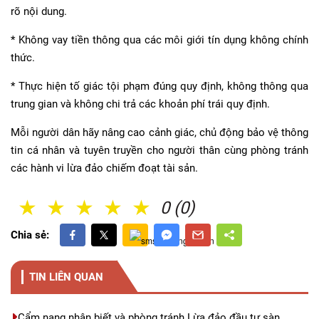
rõ nội dung.
* Không vay tiền thông qua các môi giới tín dụng không chính
thức.
* Thực hiện tố giác tội phạm đúng quy định, không thông qua
trung gian và không chi trả các khoản phí trái quy định.
Mỗi người dân hãy nâng cao cảnh giác, chủ động bảo vệ thông
tin cá nhân và tuyên truyền cho người thân cùng phòng tránh
các hành vi lừa đảo chiếm đoạt tài sản.
1 Sao
2 Sao
3 Sao
4 Sao
5 Sao
0 (0)
Chia sẻ:
TIN LIÊN QUAN
Cẩm nang nhận biết và phòng tránh Lừa đảo đầu tư sàn