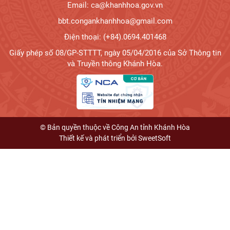
Email: ca@khanhhoa.gov.vn
bbt.congankhanhhoa@gmail.com
Điện thoại: (+84).0694.401468
Giấy phép số 08/GP-STTTT, ngày 05/04/2016 của Sở Thông tin
và Truyền thông Khánh Hòa.
© Bản quyền thuộc về Công An tỉnh Khánh Hòa
Thiết kế và phát triển bởi
SweetSoft