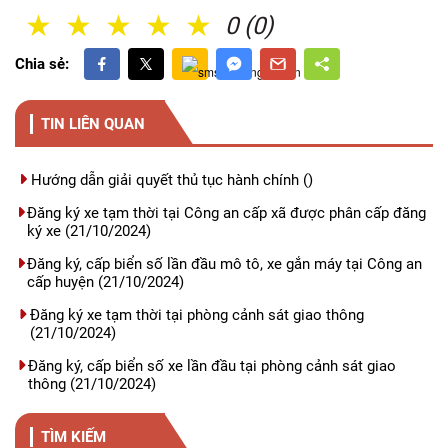
1 Sao
2 Sao
3 Sao
4 Sao
5 Sao
0 (0)
Chia sẻ:
TIN LIÊN QUAN
Hướng dẫn giải quyết thủ tục hành chính
()
Đăng ký xe tạm thời tại Công an cấp xã được phân cấp đăng
ký xe
(21/10/2024)
Đăng ký, cấp biển số lần đầu mô tô, xe gắn máy tại Công an
cấp huyện
(21/10/2024)
Đăng ký xe tạm thời tại phòng cảnh sát giao thông
(21/10/2024)
Đăng ký, cấp biển số xe lần đầu tại phòng cảnh sát giao
thông
(21/10/2024)
TÌM KIẾM