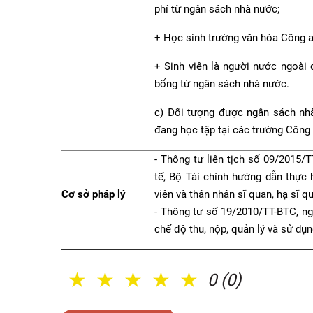
phí từ ngân sách nhà nước;
+ Học sinh trường văn hóa Công a
+ Sinh viên là người nước ngoài
bổng từ ngân sách nhà nước.
c) Đối tượng được ngân sách nhà
đang học tập tại các trường Công
- Thông tư liên tịch số 09/2015
tế, Bộ Tài chính hướng dẫn thực 
Cơ sở pháp lý
viên và thân nhân sĩ quan, hạ sĩ q
- Thông tư số 19/2010/TT-BTC, ng
chế độ thu, nộp, quản lý và sử dụn
1 Sao
2 Sao
3 Sao
4 Sao
5 Sao
0 (0)