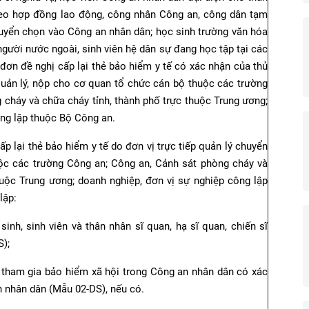
heo hợp đồng lao động, công nhân Công an, công dân tạm
tuyển chọn vào Công an nhân dân; học sinh trường văn hóa
người nước ngoài, sinh viên hệ dân sự đang học tập tại các
đơn đề nghị cấp lại thẻ bảo hiểm y tế có xác nhận của thủ
 quản lý, nộp cho cơ quan tổ chức cán bộ thuộc các trường
 cháy và chữa cháy tỉnh, thành phố trực thuộc Trung ương;
ông lập thuộc Bộ Công an.
ấp lại thẻ bảo hiểm y tế do đơn vị trực tiếp quản lý chuyển
ộc các trường Công an; Công an, Cảnh sát phòng cháy và
huộc Trung ương; doanh nghiệp, đơn vị sự nghiệp công lập
lập:
inh, sinh viên và thân nhân sĩ quan, hạ sĩ quan, chiến sĩ
S);
 tham gia bảo hiểm xã hội trong Công an nhân dân có xác
 nhân dân (Mẫu 02-DS), nếu có.