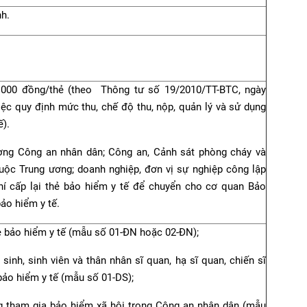
h.
4.000 đồng/thẻ (theo Thông tư số 19/2010/TT-BTC, ngày
iệc quy định mức thu, chế độ thu, nộp, quản lý và sử dụng
ế).
trường Công an nhân dân; Công an, Cảnh sát phòng cháy và
huộc Trung ương; doanh nghiệp, đơn vị sự nghiệp công lập
í cấp lại thẻ bảo hiểm y tế để chuyển cho cơ quan Bảo
ảo hiểm y tế.
 bảo hiểm y tế (
mẫu số 01-ĐN
hoặc
02-ĐN
);
inh, sinh viên và thân nhân sĩ quan, hạ sĩ quan, chiến sĩ
bảo hiểm y tế
(mẫu số 01-DS)
;
g tham gia bảo hiểm xã hội trong Công an nhân dân
(mẫu