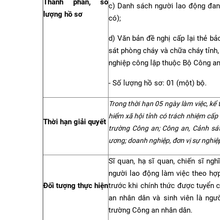
Thành phần, số
c) Danh sách người lao động đan
lượng hồ sơ
có);
d) Văn bản đề nghị cấp lại thẻ b
sát phòng cháy và chữa cháy tỉnh,
nghiệp công lập thuộc Bộ Công an
- Số lượng hồ sơ: 01 (một) bộ.
Trong thời hạn 05 ngày làm việc, kể từ
hiểm xã hội tỉnh có trách nhiệm cấp 
Thời hạn giải quyết
trường Công an; Công an, Cảnh sát
ương; doanh nghiệp, đơn vị sự nghiệ
Sĩ quan, hạ sĩ quan, chiến sĩ ng
người lao động làm việc theo hợ
Đối tượng thực hiện
trước khi chính thức được tuyển 
an nhân dân và sinh viên là ngư
trường Công an nhân dân.