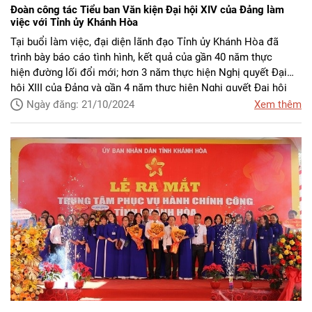
Đoàn công tác Tiểu ban Văn kiện Đại hội XIV của Đảng làm
việc với Tỉnh ủy Khánh Hòa
Tại buổi làm việc, đại diện lãnh đạo Tỉnh ủy Khánh Hòa đã
trình bày báo cáo tình hình, kết quả của gần 40 năm thực
hiện
đường lối đổi mới
; hơn 3 năm thực hiện Nghị quyết Đại
hội XIII của Đảng và gần 4 năm thực hiện Nghị quyết Đại hội
Đảng bộ tỉnh Khánh Hòa lần thứ XVIII; các bài học kinh nghiệm;
Ngày đăng: 21/10/2024
Xem thêm
quan điểm, mục tiêu, định hướng tiếp tục đổi mới, đẩy mạnh
phát triển kinh tế-xã hội; bảo đảm quốc phòng-an ninh, xây
dựng đảng và hệ thống chính trị của tỉnh trong thời gian tới.