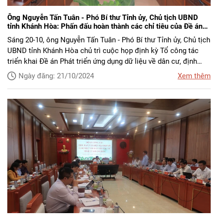
Ông Nguyễn Tấn Tuân - Phó Bí thư Tỉnh ủy, Chủ tịch UBND
tỉnh Khánh Hòa: Phấn đấu hoàn thành các chỉ tiêu của Đề án
06 vào cuối năm 2023
Sáng 20-10, ông Nguyễn Tấn Tuân - Phó Bí thư Tỉnh ủy, Chủ tịch
UBND tỉnh Khánh Hòa chủ trì cuộc họp định kỳ Tổ công tác
triển khai Đề án Phát triển ứng dụng dữ liệu về dân cư, định
danh và xác thực điện tử phục vụ chuyển đổi số quốc gia giai
Ngày đăng: 21/10/2024
Xem thêm
đoạn 2022 - 2025, tầm nhìn đến năm 2030 tỉnh Khánh Hòa (Đề
án 06); đánh giá tình hình triển khai thực hiện Đề án 06 trên địa
bàn tỉnh.