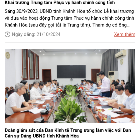
Khai trương Trung tâm Phục vụ hành chính công tỉnh
Sáng 30/9/2023, UBND tỉnh Khánh Hòa tổ chức Lễ khai trương
và đưa vào hoạt động Trung tâm Phục vụ hành chính công tỉnh
Khánh Hòa (sau đây gọi tắt là Trung tâm).
Tham dự có ông
Trần Ngọc Thanh - Ủy viên Ban Thường vụ Tỉnh ủy, Chủ tịch Ủy
Ngày đăng: 21/10/2024
Xem thêm
ban Mặt trận Tổ quốc Việt Nam tỉnh; ông Lê Hữu Hoàng - Ủy
viên Ban Thường vụ Tỉnh ủy, Phó Chủ tịch Thường trực UBND
tỉnh; bà Phạm Thị Xuân Trang - Phó Chủ tịch HĐND tỉnh; ông Lê
Hữu Trí - Tỉnh ủy viên, Phó Trưởng Đoàn Đại biểu Quốc hội
chuyên trách tỉnh; lãnh đạo các tổ chức chính trị - xã hội tỉnh;
lãnh đạo các sở, ban, ngành tỉnh, UBND các huyện, thị xã,
thành phố.
Đoàn giám sát của Ban Kinh tế Trung ương làm việc với Ban
Cán sự Đảng UBND tỉnh Khánh Hòa