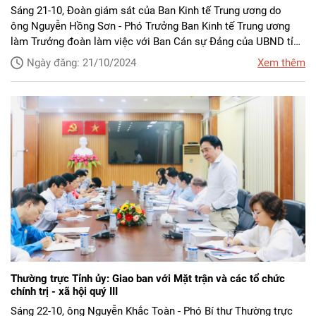
Sáng 21-10, Đoàn giám sát của Ban Kinh tế Trung ương do
ông Nguyễn Hồng Sơn - Phó Trưởng Ban Kinh tế Trung ương
làm Trưởng đoàn làm việc với Ban Cán sự Đảng của UBND tỉnh
Khánh Hòa về lãnh đạo, chỉ đạo và tổ chức thực hiện Nghị
Ngày đăng: 21/10/2024
Xem thêm
quyết 09 của Bộ Chính trị về xây dựng, phát triển tỉnh Khánh
Hòa đến năm 2030, tầm nhìn đến năm 2045. Dự buổi làm việc
về phía tỉnh Khánh Hòa có các ông: Nguyễn Tấn Tuân - Phó Bí
thư Tỉnh ủy, Bí thư Ban Cán sự Đảng UBND tỉnh, Chủ tịch UBND
tỉnh; Lê Hữu Hoàng - Phó Chủ tịch Thường trực UBND
tỉnh; Đinh Văn Thiệu - Phó Chủ tịch UBND tỉnh cùng lãnh đạo
các sở, ban, ngành của tỉnh.
Thường trực Tỉnh ủy: Giao ban với Mặt trận và các tổ chức
chính trị - xã hội quý III
Sáng 22-10, ông Nguyễn Khắc Toàn - Phó Bí thư Thường trực