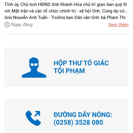
Tỉnh ủy, Chủ tịch HĐND tỉnh Khánh Hòa chủ trì giao ban quý III
với Mặt trận và các tổ chức chính trị - xã hội tỉnh. Cùng dự có
ông Nguyễn Anh Tuấn - Trưởng ban Dân vận tỉnh; bà Phạm Thị
Xuân Trang - Phó Chủ tịch HĐND tỉnh; ông Đinh Văn Thiệu -
Ngày đăng:
Xem thêm
Phó Chủ tịch UBND tỉnh.