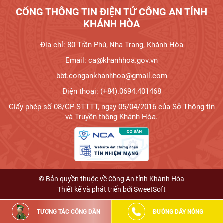
CỔNG THÔNG TIN ĐIỆN TỬ CÔNG AN TỈNH
KHÁNH HÒA
Địa chỉ: 80 Trần Phú, Nha Trang, Khánh Hòa
Email: ca@khanhhoa.gov.vn
bbt.congankhanhhoa@gmail.com
Điện thoại: (+84).0694.401468
Giấy phép số 08/GP-STTTT, ngày 05/04/2016 của Sở Thông tin
và Truyền thông Khánh Hòa.
© Bản quyền thuộc về Công An tỉnh Khánh Hòa
Thiết kế và phát triển bởi
SweetSoft
TƯƠNG TÁC CÔNG DÂN
ĐƯỜNG DÂY NÓNG
Đã kết nối EMC