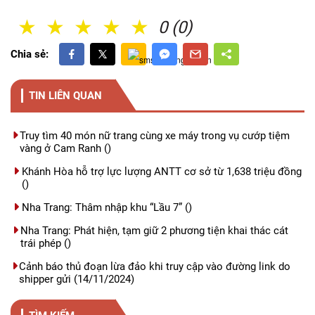
1 Sao
2 Sao
3 Sao
4 Sao
5 Sao
0 (0)
Chia sẻ:
TIN LIÊN QUAN
Truy tìm 40 món nữ trang cùng xe máy trong vụ cướp tiệm
vàng ở Cam Ranh
()
Khánh Hòa hỗ trợ lực lượng ANTT cơ sở từ 1,638 triệu đồng
()
Nha Trang: Thâm nhập khu “Lầu 7”
()
Nha Trang: Phát hiện, tạm giữ 2 phương tiện khai thác cát
trái phép
()
Cảnh báo thủ đoạn lừa đảo khi truy cập vào đường link do
shipper gửi
(14/11/2024)