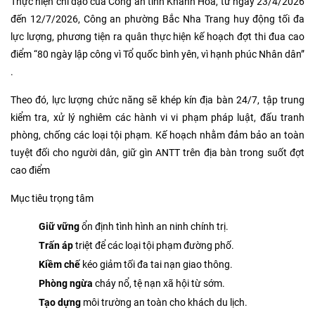
Thực hiện chỉ đạo của Công an tỉnh Khánh Hòa, từ ngày 23/4/2026
đến 12/7/2026, Công an phường Bắc Nha Trang huy động tối đa
lực lượng, phương tiện ra quân thực hiện kế hoạch đợt thi đua cao
điểm “80 ngày lập công vì Tổ quốc bình yên, vì hạnh phúc Nhân dân”
.
Theo đó, lực lượng chức năng sẽ khép kín địa bàn 24/7, tập trung
kiểm tra, xử lý nghiêm các hành vi vi phạm pháp luật, đấu tranh
phòng, chống các loại tội phạm. Kế hoạch nhằm đảm bảo an toàn
tuyệt đối cho người dân, giữ gìn ANTT trên địa bàn trong suốt đợt
cao điểm
Mục tiêu trọng tâm
Giữ vững
ổn định tình hình an ninh chính trị.
Trấn áp
triệt để các loại tội phạm đường phố.
Kiềm chế
kéo giảm tối đa tai nạn giao thông.
Phòng ngừa
cháy nổ, tệ nạn xã hội từ sớm.
Tạo dựng
môi trường an toàn cho khách du lịch.