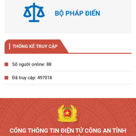
THỐNG KÊ TRUY CẬP
Số người online: 88
Đã truy cập: 497018
Tương tác công dân
CỔNG THÔNG TIN ĐIỆN TỬ CÔNG AN TỈNH