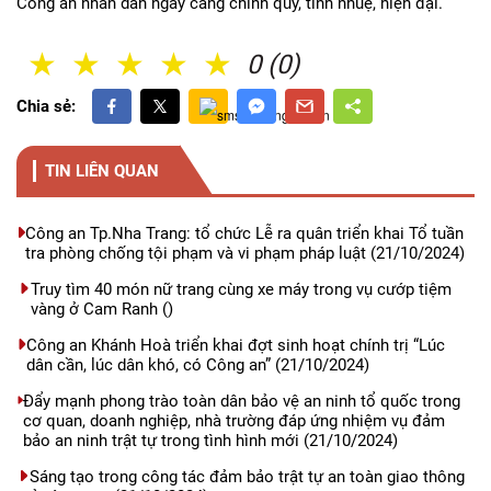
Công an nhân dân ngày càng chính quy, tinh nhuệ, hiện đại.
1 Sao
2 Sao
3 Sao
4 Sao
5 Sao
0 (0)
Chia sẻ:
TIN LIÊN QUAN
Công an Tp.Nha Trang: tổ chức Lễ ra quân triển khai Tổ tuần
tra phòng chống tội phạm và vi phạm pháp luật
(21/10/2024)
Truy tìm 40 món nữ trang cùng xe máy trong vụ cướp tiệm
vàng ở Cam Ranh
()
Công an Khánh Hoà triển khai đợt sinh hoạt chính trị “Lúc
dân cần, lúc dân khó, có Công an”
(21/10/2024)
Đẩy mạnh phong trào toàn dân bảo vệ an ninh tổ quốc trong
cơ quan, doanh nghiệp, nhà trường đáp ứng nhiệm vụ đảm
bảo an ninh trật tự trong tình hình mới
(21/10/2024)
Sáng tạo trong công tác đảm bảo trật tự an toàn giao thông