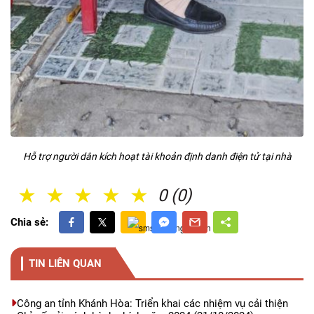
Hỗ trợ người dân kích hoạt tài khoản định danh điện tử tại nhà
1 Sao
2 Sao
3 Sao
4 Sao
5 Sao
0 (0)
Chia sẻ:
TIN LIÊN QUAN
Công an tỉnh Khánh Hòa: Triển khai các nhiệm vụ cải thiện