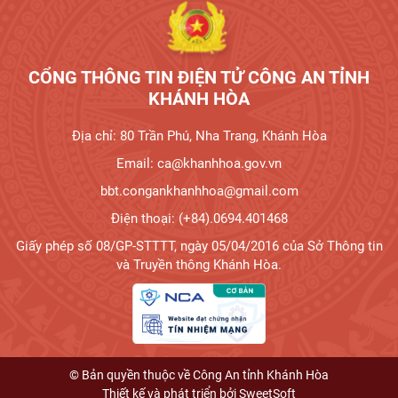
CỔNG THÔNG TIN ĐIỆN TỬ CÔNG AN TỈNH
KHÁNH HÒA
Địa chỉ: 80 Trần Phú, Nha Trang, Khánh Hòa
Email: ca@khanhhoa.gov.vn
bbt.congankhanhhoa@gmail.com
Điện thoại: (+84).0694.401468
Giấy phép số 08/GP-STTTT, ngày 05/04/2016 của Sở Thông tin
và Truyền thông Khánh Hòa.
© Bản quyền thuộc về Công An tỉnh Khánh Hòa
Thiết kế và phát triển bởi
SweetSoft