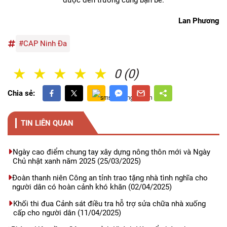
Lan Phương
#CAP Ninh Đa
1 Sao
2 Sao
3 Sao
4 Sao
5 Sao
0 (0)
Chia sẻ:
TIN LIÊN QUAN
Ngày cao điểm chung tay xây dựng nông thôn mới và Ngày
Chủ nhật xanh năm 2025
(25/03/2025)
Đoàn thanh niên Công an tỉnh trao tặng nhà tình nghĩa cho
người dân có hoàn cảnh khó khăn
(02/04/2025)
Khối thi đua Cảnh sát điều tra hỗ trợ sửa chữa nhà xuống
cấp cho người dân
(11/04/2025)