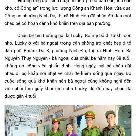
Hưởng ứng đợt sinh hoạt chính trị “Lúc dân cần, lúc dân
khó, có Công an” trong lực lượng Công an Khánh Hòa, vừa qua,
Công an phường Ninh Đa, thị xã Ninh Hòa đã nhận đỡ đầu một
cháu bé có hoàn cảnh khó khăn trên địa bàn phường.
Cháu bé tên thường gọi là Lucky. Bố mẹ bỏ đi từ khi còn
nhỏ, Lucky ở với bà ngoại trong căn phòng trọ chật hẹp ở tổ
dân phố Phước Đa 3, phường Ninh Đa, thị xã Ninh Hòa. Bà
Nguyễn Thúy Nguyên - bà ngoại của cháu bé năm nay 68 tuổi,
không có công việc gì ổn định. Hàng ngày, hai bà cháu dắt
nhau đi bộ khắp nơi nhặt ve chai để kiếm sống qua ngày. Do
cuộc sống quá khó khăn nên bà ngoại cũng không nghĩ đến
việc phải làm giấy khai sinh cho Lucky, dù đến nay cháu đã
được gần 4 tuổi.