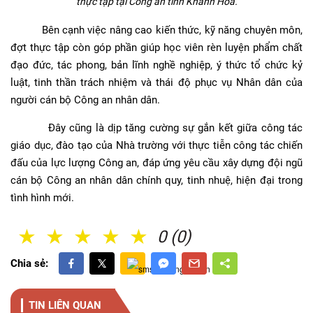
thực tập tại Công an tỉnh Khánh Hoà.
Bên cạnh việc nâng cao kiến thức, kỹ năng chuyên môn,
đợt thực tập còn góp phần giúp học viên rèn luyện phẩm chất
đạo đức, tác phong, bản lĩnh nghề nghiệp, ý thức tổ chức kỷ
luật, tinh thần trách nhiệm và thái độ phục vụ Nhân dân của
người cán bộ Công an nhân dân.
Đây cũng là dịp tăng cường sự gắn kết giữa công tác
giáo dục, đào tạo của Nhà trường với thực tiễn công tác chiến
đấu của lực lượng Công an, đáp ứng yêu cầu xây dựng đội ngũ
cán bộ Công an nhân dân chính quy, tinh nhuệ, hiện đại trong
tình hình mới.
1 Sao
2 Sao
3 Sao
4 Sao
5 Sao
0 (0)
Chia sẻ:
TIN LIÊN QUAN