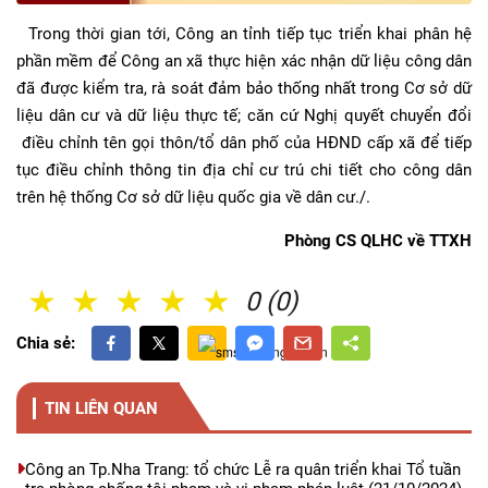
Trong thời gian tới, Công an tỉnh tiếp tục triển khai phân hệ
phần mềm để Công an xã thực hiện xác nhận dữ liệu công dân
đã được kiểm tra, rà soát đảm bảo thống nhất trong Cơ sở dữ
liệu dân cư và dữ liệu thực tế; căn cứ Nghị quyết chuyển đổi
điều chỉnh tên gọi thôn/tổ dân phố của HĐND cấp xã để tiếp
tục điều chỉnh thông tin địa chỉ cư trú chi tiết cho công dân
trên hệ thống Cơ sở dữ liệu quốc gia về dân cư./.
Phòng CS QLHC về TTXH
1 Sao
2 Sao
3 Sao
4 Sao
5 Sao
0 (0)
Chia sẻ:
TIN LIÊN QUAN
Công an Tp.Nha Trang: tổ chức Lễ ra quân triển khai Tổ tuần