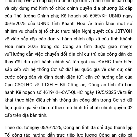
Thực hiện Đề án sắp xếp tổ chức lại đơn vị hành chính các cấp
và xây dựng mô hình tổ chức chính quyền địa phương 02 cấp
của Thủ tướng Chính phủ; Kế hoạch số 6969/KH-UBND ngày
05/6/2025 của UBND tỉnh Khánh Hòa về triển khai một số
nhiệm vụ chuẩn bị tổ chức thực hiện Nghị quyết của UBTVQH
về việc sắp xếp các đơn vị hành chính cấp xã của tỉnh Khánh
Hòa năm 2025 trong đó Công an tỉnh được giao nhiệm
vụ“Hướng dẫn việc chuyển đổi địa chỉ cư trú của công dân do
thay đổi địa giới hành chính và tên gọi của ĐVHC thực hiện
sắp xếp với hệ thống Cơ sở dữ liệu quốc gia về dân cư, căn
cước công dân và định danh điện tử”; căn cứ hướng dẫn của
Cục CSQLHC về TTXH – Bộ Công an, Công an tỉnh đã ban
hành Kế hoạch số 4619/KH-CAT-QLHC ngày 19/5/2025 về triển
khai thực hiện điều chỉnh thông tin công dân trong Cơ sở dữ
liệu quốc gia về dân cư theo mô hình tổ chức chính quyền 02
cấp trên địa bàn tỉnh.
Theo đó, từ ngày 05/6/2025, Công an tỉnh đã chỉ đạo thành lập
Tổ công tác hướng dẫn trực tiếp lực lượng Công an cấp xã