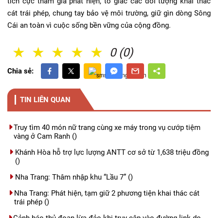
tích cực tham gia phát hiện, tố giác các đối tượng khai thác
cát trái phép, chung tay bảo vệ môi trường, giữ gìn dòng Sông
Cái an toàn vì cuộc sống bền vững của cộng đồng.
1 Sao
2 Sao
3 Sao
4 Sao
5 Sao
0 (0)
Chia sẻ:
TIN LIÊN QUAN
Truy tìm 40 món nữ trang cùng xe máy trong vụ cướp tiệm
vàng ở Cam Ranh
()
Khánh Hòa hỗ trợ lực lượng ANTT cơ sở từ 1,638 triệu đồng
()
Nha Trang: Thâm nhập khu “Lầu 7”
()
Nha Trang: Phát hiện, tạm giữ 2 phương tiện khai thác cát
trái phép
()
Cảnh báo thủ đoạn lừa đảo khi truy cập vào đường link do