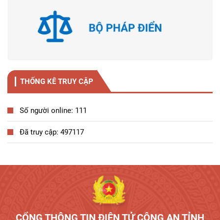
THỐNG KÊ TRUY CẬP
Số người online: 111
Đã truy cập: 497117
Tương tác công dân
CỔNG THÔNG TIN ĐIỆN TỬ CÔNG AN TỈNH