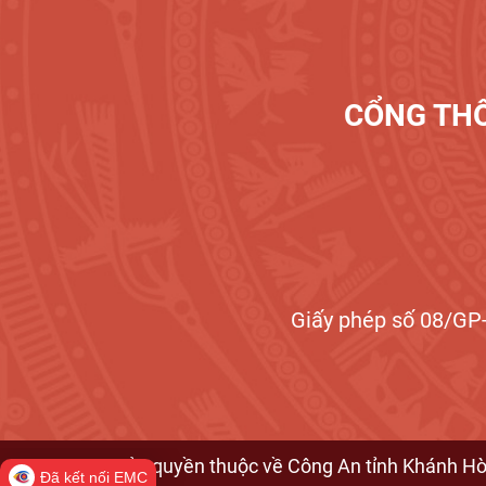
CỔNG THÔ
Giấy phép số 08/GP-
© Bản quyền thuộc về Công An tỉnh Khánh H
Đã kết nối EMC