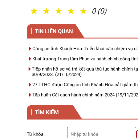
1 Sao
2 Sao
3 Sao
4 Sao
5 Sao
0 (0)
TIN LIÊN QUAN
Công an tỉnh Khánh Hòa: Triển khai các nhiệm vụ c
Khai trương Trung tâm Phục vụ hành chính công tỉn
Tiếp nhận hồ sơ và trả kết quả thủ tục hành chính t
30/9/2023.
(21/10/2024)
27 TTHC được Công an tỉnh Khánh Hòa cắt giảm thờ
Tập huấn Cải cách hành chính năm 2024
(19/11/202
TÌM KIẾM
Từ khóa: