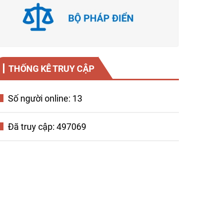
THỐNG KÊ TRUY CẬP
Số người online: 13
Đã truy cập: 497069