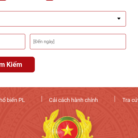
ìm Kiếm
hổ biến PL
Cải cách hành chính
Tra c