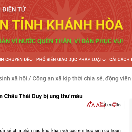
IN CHUYÊN ĐỀ
PHỔ BIẾN GIÁO DỤC PHÁP LUẬT
CẢI CÁCH
sinh xã hội
/ Công an xã kịp thời chia sẻ, động vi
em Châu Thái Duy bị ung thư máu
Lưu
In
n sẻ chia phần nào khó khăn với các em học sinh có hoàn