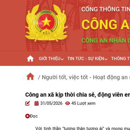
GIỚI THIỆU
TIN TỨC - SỰ KIỆN
THÔNG T
/ Người tốt, việc tốt - Hoạt động an 
Công an xã kịp thời chia sẻ, động viên 
31/05/2026
45 Lượt xem
Đọc
Với tinh thần "tương thân tương ái" và mong muố