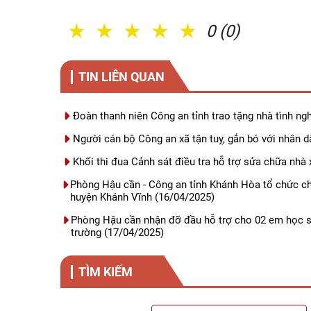
1 Sao
2 Sao
3 Sao
4 Sao
5 Sao
0 (0)
TIN LIÊN QUAN
Đoàn thanh niên Công an tỉnh trao tặng nhà tình n
Người cán bộ Công an xã tận tuỵ, gắn bó với nhân d
Khối thi đua Cảnh sát điều tra hỗ trợ sửa chữa nhà
Phòng Hậu cần - Công an tỉnh Khánh Hòa tổ chức ch
huyện Khánh Vĩnh
(16/04/2025)
Phòng Hậu cần nhận đỡ đầu hỗ trợ cho 02 em học si
trường
(17/04/2025)
TÌM KIẾM