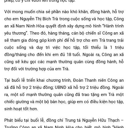
phép, có ý chí vươn lên trong học tập.
Với mong muốn chia sẻ phần nào khó khăn, đồng hành, hỗ trợ
cho em Nguyễn Thị Bích Trà trong cuộc sống và học tập, Công
an xã Nam Ninh Hòa quyết định xây dựng mô hình “Hành trình
yêu thương”. Theo đó, hàng tháng, cán bộ chiến sĩ Công an xã
sẽ tham gia đóng góp kinh phí để hỗ trợ cho em Trà trang trải
cuộc sống và duy trì việc học tập, tối thiểu là 1 triệu
đồng/tháng cho đến khi em đủ 18 tuổi. Ngoài ra, Công an xã
cũng sẽ kêu gọi các mạnh thường quân cùng đồng hành, hỗ
trợ đối với trường hợp của em Trà.
Tại buổi lễ triển khai chương trình, Đoàn Thanh niên Công an
xã đã hỗ trợ 2 triệu đồng; UBND xã hỗ trợ 2 triệu đồng. Ngoài
ra, một số mạnh thường quân cũng đã trao tặng em Trà một
chiếc giường và một bộ bàn học, giúp em có điều kiện học tập,
sinh hoạt tốt hơn.
Phát biểu tại buổi lễ, đồng chí Trung tá Nguyễn Hữu Thạch –
Trưởng Công an xã Nam Ninh Hòa cho biết, mô hình “Hành