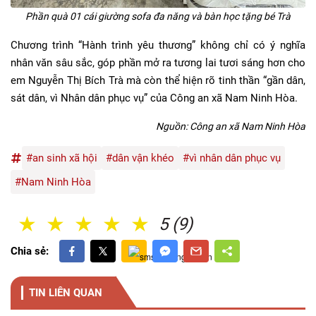
Phần quà 01 cái giường sofa đa năng và bàn học tặng bé Trà
Chương trình “Hành trình yêu thương” không chỉ có ý nghĩa
nhân văn sâu sắc, góp phần mở ra tương lai tươi sáng hơn cho
em Nguyễn Thị Bích Trà mà còn thể hiện rõ tinh thần “gần dân,
sát dân, vì Nhân dân phục vụ” của Công an xã Nam Ninh Hòa.
Nguồn: Công an xã Nam Ninh Hòa
#an sinh xã hội
#dân vận khéo
#vì nhân dân phục vụ
#Nam Ninh Hòa
1 Sao
2 Sao
3 Sao
4 Sao
5 Sao
5 (9)
Chia sẻ:
TIN LIÊN QUAN