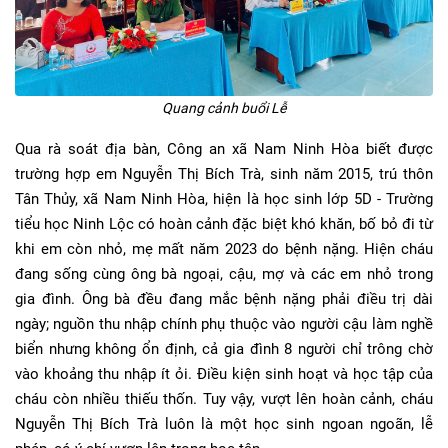
Quang cảnh buổi Lễ
Qua rà soát địa bàn, Công an xã Nam Ninh Hòa biết được
trường hợp em Nguyễn Thị Bích Trà, sinh năm 2015, trú thôn
Tân Thủy, xã Nam Ninh Hòa, hiện là học sinh lớp 5D - Trường
tiểu học Ninh Lộc có hoàn cảnh đặc biệt khó khăn, bố bỏ đi từ
khi em còn nhỏ, mẹ mất năm 2023 do bệnh nặng. Hiện cháu
đang sống cùng ông bà ngoại, cậu, mợ và các em nhỏ trong
gia đình. Ông bà đều đang mắc bệnh nặng phải điều trị dài
ngày; nguồn thu nhập chính phụ thuộc vào người cậu làm nghề
biển nhưng không ổn định, cả gia đình 8 người chỉ trông chờ
vào khoảng thu nhập ít ỏi. Điều kiện sinh hoạt và học tập của
cháu còn nhiều thiếu thốn. Tuy vậy, vượt lên hoàn cảnh, cháu
Nguyễn Thị Bích Trà luôn là một học sinh ngoan ngoãn, lễ