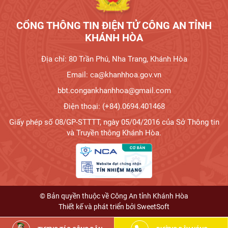
CỔNG THÔNG TIN ĐIỆN TỬ CÔNG AN TỈNH
KHÁNH HÒA
Địa chỉ: 80 Trần Phú, Nha Trang, Khánh Hòa
Email: ca@khanhhoa.gov.vn
bbt.congankhanhhoa@gmail.com
Điện thoại: (+84).0694.401468
Giấy phép số 08/GP-STTTT, ngày 05/04/2016 của Sở Thông tin
và Truyền thông Khánh Hòa.
© Bản quyền thuộc về Công An tỉnh Khánh Hòa
Thiết kế và phát triển bởi
SweetSoft