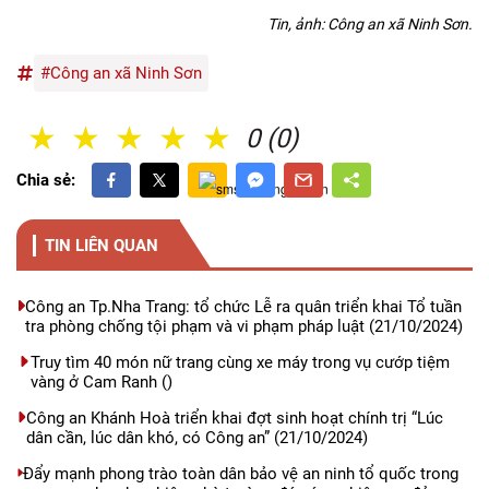
Tin, ảnh: Công an xã Ninh Sơn.
#Công an xã Ninh Sơn
1 Sao
2 Sao
3 Sao
4 Sao
5 Sao
0 (0)
Chia sẻ:
TIN LIÊN QUAN
Công an Tp.Nha Trang: tổ chức Lễ ra quân triển khai Tổ tuần
tra phòng chống tội phạm và vi phạm pháp luật
(21/10/2024)
Truy tìm 40 món nữ trang cùng xe máy trong vụ cướp tiệm
vàng ở Cam Ranh
()
Công an Khánh Hoà triển khai đợt sinh hoạt chính trị “Lúc
dân cần, lúc dân khó, có Công an”
(21/10/2024)
Đẩy mạnh phong trào toàn dân bảo vệ an ninh tổ quốc trong