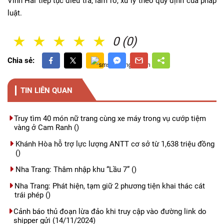
Vĩnh Hải tiếp tục điều tra, làm rõ, xử lý theo quy định của pháp
luật.
1 Sao
2 Sao
3 Sao
4 Sao
5 Sao
0 (0)
Chia sẻ:
TIN LIÊN QUAN
Truy tìm 40 món nữ trang cùng xe máy trong vụ cướp tiệm
vàng ở Cam Ranh
()
Khánh Hòa hỗ trợ lực lượng ANTT cơ sở từ 1,638 triệu đồng
()
Nha Trang: Thâm nhập khu “Lầu 7”
()
Nha Trang: Phát hiện, tạm giữ 2 phương tiện khai thác cát
trái phép
()
Cảnh báo thủ đoạn lừa đảo khi truy cập vào đường link do
shipper gửi
(14/11/2024)