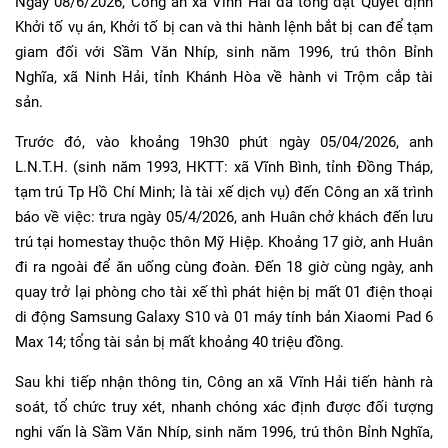
Ngày 08/6/2026, Công an xã Vĩnh Hải đã tống đạt Quyết định
Khởi tố vụ án, Khởi tố bị can và thi hành lệnh bắt bị can để tạm
giam đối với Sầm Văn Nhíp, sinh năm 1996, trú thôn Bỉnh
Nghĩa, xã Ninh Hải, tỉnh Khánh Hòa về hành vi Trộm cắp tài
sản.
Trước đó, vào khoảng 19h30 phút ngày 05/04/2026, anh
L.N.T.H. (sinh năm 1993, HKTT: xã Vĩnh Bình, tỉnh Đồng Tháp,
tạm trú Tp Hồ Chí Minh; là tài xế dịch vụ) đến Công an xã trình
báo về việc: trưa ngày 05/4/2026, anh Huân chở khách đến lưu
trú tại homestay thuộc thôn Mỹ Hiệp. Khoảng 17 giờ, anh Huân
đi ra ngoài để ăn uống cùng đoàn. Đến 18 giờ cùng ngày, anh
quay trở lại phòng cho tài xế thì phát hiện bị mất 01 điện thoại
di động Samsung Galaxy S10 và 01 máy tính bản Xiaomi Pad 6
Max 14; tổng tài sản bị mất khoảng 40 triệu đồng.
Sau khi tiếp nhận thông tin, Công an xã Vĩnh Hải tiến hành rà
soát, tổ chức truy xét, nhanh chóng xác định được đối tượng
nghi vấn là Sầm Văn Nhíp, sinh năm 1996, trú thôn Bỉnh Nghĩa,