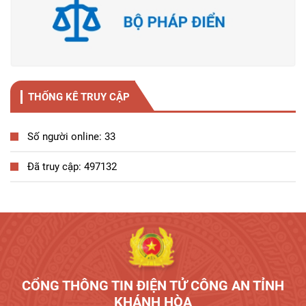
THỐNG KÊ TRUY CẬP
Số người online: 33
Đã truy cập: 497132
Tương tác công dân
CỔNG THÔNG TIN ĐIỆN TỬ CÔNG AN TỈNH
KHÁNH HÒA