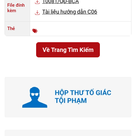
10081/QĐ-BCA
File đính
kèm
Tài liệu hướng dẫn C06
Thẻ
Về Trang Tìm Kiếm