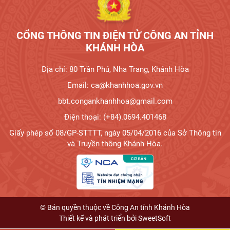
CỔNG THÔNG TIN ĐIỆN TỬ CÔNG AN TỈNH
KHÁNH HÒA
Địa chỉ: 80 Trần Phú, Nha Trang, Khánh Hòa
Email: ca@khanhhoa.gov.vn
bbt.congankhanhhoa@gmail.com
Điện thoại: (+84).0694.401468
Giấy phép số 08/GP-STTTT, ngày 05/04/2016 của Sở Thông tin
và Truyền thông Khánh Hòa.
© Bản quyền thuộc về Công An tỉnh Khánh Hòa
Thiết kế và phát triển bởi
SweetSoft