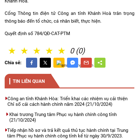
Khánh Hoà.
Cổng Thông tin điện tử Công an tỉnh Khánh Hoà trân trọng
thông báo đến tổ chức, cá nhân biết, thực hiện.
Quyết định số 784/QĐ-CAT-PTM
1 Sao
2 Sao
3 Sao
4 Sao
5 Sao
0 (0)
Chia sẻ:
TIN LIÊN QUAN
Công an tỉnh Khánh Hòa: Triển khai các nhiệm vụ cải thiện
Chỉ số cải cách hành chính năm 2024
(21/10/2024)
Khai trương Trung tâm Phục vụ hành chính công tỉnh
(21/10/2024)
Tiếp nhận hồ sơ và trả kết quả thủ tục hành chính tại Trung
tâm Phục vụ hành chính công tỉnh kể từ ngày 30/9/2023.