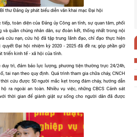
 thư Đảng ủy phát biểu diễn văn khai mạc Đại hội
tiếp, toàn diện của Đảng ủy Công an tỉnh, sự quan tâm, phối
g và quần chúng nhân dân, sự đoàn kết, thống nhất trong nội
à cứu nạn, cứu hộ đã tập trung lãnh đạo, chỉ đạo thực hiện
 quyết Đại hội nhiệm kỳ 2020 - 2025 đã đề ra; góp phần giữ
 triển kinh tế - xã hội của tỉnh.
uy trì, đảm bảo lực lượng, phương tiện thường trực 24/24h,
 cố, tai nạn theo quy định. Quá trình tham gia chữa cháy, CNCH
 thời cứu được 50 người mắc kẹt trong đám cháy, hướng dẫn
 hộ ra ngoài an toàn. Nhiều vụ việc, những CBCS Cảnh sát
i thời gian để giành giật sự sống cho người dân đã được