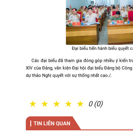
Đại biểu tiến hành biểu quyết 
Các đại biểu đã tham gia đóng góp nhiều ý kiến trác
XIV của Đảng, văn kiện Đại hội đại biểu Đảng bộ Công 
dự thảo Nghị quyết với sự thống nhất cao./.
1 Sao
2 Sao
3 Sao
4 Sao
5 Sao
0 (0)
TIN LIÊN QUAN