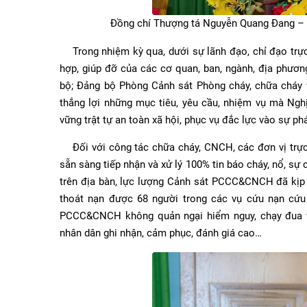
Đồng chí Thượng tá Nguyễn Quang Đang – Bí
Trong nhiệm kỳ qua, dưới sự lãnh đạo, chỉ đạo trực 
hợp, giúp đỡ của các cơ quan, ban, ngành, địa phươn
bộ; Đảng bộ Phòng Cảnh sát Phòng cháy, chữa cháy v
thắng lợi những mục tiêu, yêu cầu, nhiệm vụ mà Nghị
vững trật tự an toàn xã hội, phục vụ đắc lực vào sự phát
Đối với công tác chữa cháy, CNCH, các đơn vị trực d
sẵn sàng tiếp nhận và xử lý 100% tin báo cháy, nổ, sự
trên địa bàn, lực lượng Cảnh sát PCCC&CNCH đã kịp
thoát nạn được 68 người trong các vụ cứu nạn cứu
PCCC&CNCH không quản ngại hiểm nguy, chạy đua vớ
nhân dân ghi nhận, cảm phục, đánh giá cao…