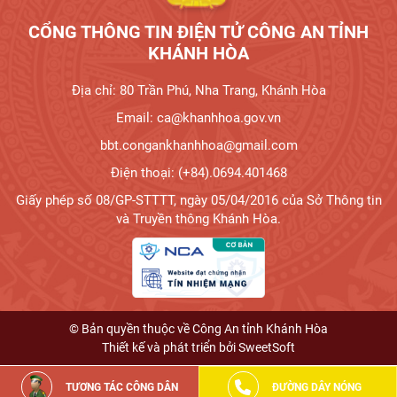
CỔNG THÔNG TIN ĐIỆN TỬ CÔNG AN TỈNH
KHÁNH HÒA
Địa chỉ: 80 Trần Phú, Nha Trang, Khánh Hòa
Email: ca@khanhhoa.gov.vn
bbt.congankhanhhoa@gmail.com
Điện thoại: (+84).0694.401468
Giấy phép số 08/GP-STTTT, ngày 05/04/2016 của Sở Thông tin
và Truyền thông Khánh Hòa.
© Bản quyền thuộc về Công An tỉnh Khánh Hòa
Thiết kế và phát triển bởi
SweetSoft
TƯƠNG TÁC CÔNG DÂN
ĐƯỜNG DÂY NÓNG
Đã kết nối EMC