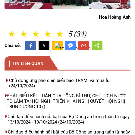
Hoa Hoàng Anh
1 Sao
2 Sao
3 Sao
4 Sao
5 Sao
5 (34)
Chia sẻ:
TIN LIÊN QUAN
Chủ động ứng phó diễn biến bão TRAMI và mưa lũ
(24/10/2024)
PHÁT BIỂU KẾT LUẬN CỦA TỔNG BÍ THƯ, CHỦ TỊCH NƯỚC
TÔ LÂM TẠI HỘI NGHỊ TRIỂN KHAI NGHỊ QUYẾT HỘI NGHỊ
TRUNG ƯƠNG 10
()
Chỉ đạo điều hành nổi bật của Bộ Công an trong tuần từ ngày
13/10/2024 - 19/10/2024
(24/10/2024)
Chỉ đạo điều hành nổi bật của Bộ Công an trong tuần từ ngày