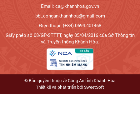
Email: ca@khanhhoa.gov.vn
bbt.congankhanhhoa@gmail.com
Điện thoại: (+84).0694.401468
Giấy phép số 08/GP-STTTT, ngày 05/04/2016 của Sở Thông tin
và Truyền thông Khánh Hòa.
© Bản quyền thuộc về Công An tỉnh Khánh Hòa
Thiết kế và phát triển bởi
SweetSoft