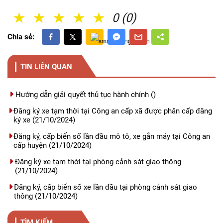
1 Sao
2 Sao
3 Sao
4 Sao
5 Sao
0 (0)
Chia sẻ:
TIN LIÊN QUAN
Hướng dẫn giải quyết thủ tục hành chính
()
Đăng ký xe tạm thời tại Công an cấp xã được phân cấp đăng
ký xe
(21/10/2024)
Đăng ký, cấp biển số lần đầu mô tô, xe gắn máy tại Công an
cấp huyện
(21/10/2024)
Đăng ký xe tạm thời tại phòng cảnh sát giao thông
(21/10/2024)
Đăng ký, cấp biển số xe lần đầu tại phòng cảnh sát giao
thông
(21/10/2024)
TÌM KIẾM