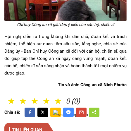
Chỉ huy Công an xã giải đáp ý kiến của cán bộ, chiến sĩ
Hội nghị diễn ra trong không khí dân chủ, đoàn kết và trách
nhiệm, thể hiện sự quan tâm sâu sắc, lắng nghe, chia sẻ của
Đảng ủy - Ban Chỉ huy Công an xã đối với cán bộ, chiến sĩ, qua
đó giúp tập thể Công an xã ngày càng vững mạnh, đoàn kết,
cán bộ, chiến sĩ sẵn sàng nhận và hoàn thành tốt mọi nhiệm vụ
được giao.
Tin và ảnh: Công an xã Ninh Phước
1 Sao
2 Sao
3 Sao
4 Sao
5 Sao
0 (0)
Chia sẻ:
TIN LIÊN QUAN