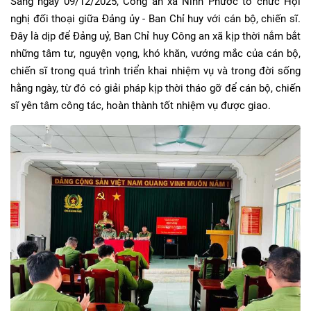
Sáng ngày 09/12/2025, Công an xã Ninh Phước tổ chức Hội
nghị đối thoại giữa Đảng ủy - Ban Chỉ huy với cán bộ, chiến sĩ.
Đây là dịp để Đảng uỷ, Ban Chỉ huy Công an xã kịp thời nắm bắt
những tâm tư, nguyện vọng, khó khăn, vướng mắc của cán bộ,
chiến sĩ trong quá trình triển khai nhiệm vụ và trong đời sống
hằng ngày, từ đó có giải pháp kịp thời tháo gỡ để cán bộ, chiến
sĩ yên tâm công tác, hoàn thành tốt nhiệm vụ được giao.