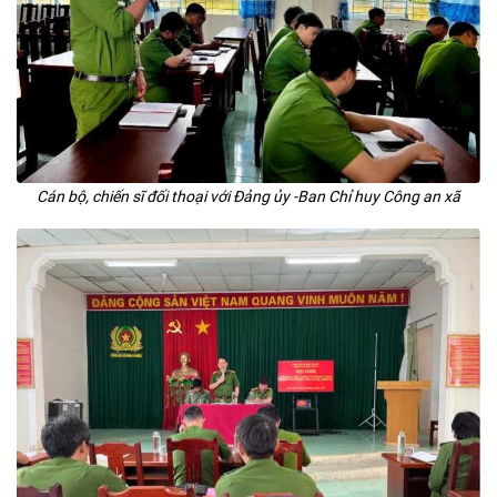
Cán bộ, chiến sĩ đối thoại với Đảng ủy -Ban Chỉ huy Công an xã