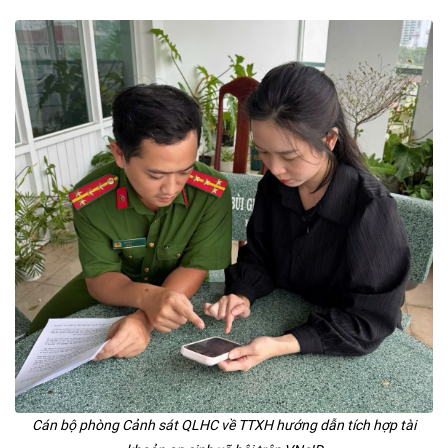
Cán bộ phòng Cảnh sát QLHC về TTXH hướng dẫn tích hợp tài