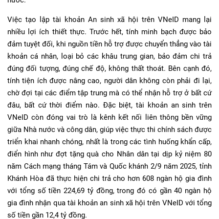
nước.
Việc tạo lập tài khoản An sinh xã hội trên VNeID mang lại
nhiều lợi ích thiết thực. Trước hết, tính minh bạch được bảo
đảm tuyệt đối, khi nguồn tiền hỗ trợ được chuyển thẳng vào tài
khoản cá nhân, loại bỏ các khâu trung gian, bảo đảm chi trả
đúng đối tượng, đúng chế độ, không thất thoát. Bên cạnh đó,
tính tiện ích được nâng cao, người dân không còn phải đi lại,
chờ đợi tại các điểm tập trung mà có thể nhận hỗ trợ ở bất cứ
đâu, bất cứ thời điểm nào. Đặc biệt, tài khoản an sinh trên
VNeID còn đóng vai trò là kênh kết nối liên thông bền vững
giữa Nhà nước và công dân, giúp việc thực thi chính sách được
triển khai nhanh chóng, nhất là trong các tình huống khẩn cấp,
điển hình như đợt tặng quà cho Nhân dân tại dịp kỷ niệm 80
năm Cách mạng tháng Tám và Quốc khánh 2/9 năm 2025, tỉnh
Khánh Hòa đã thực hiện chi trả cho hơn 608 ngàn hộ gia đình
với tổng số tiền 224,69 tỷ đồng, trong đó có gần 40 ngàn hộ
gia đình nhận qua tài khoản an sinh xã hội trên VNeID với tổng
số tiền gần 12,4 tỷ đồng.