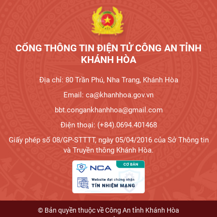
CỔNG THÔNG TIN ĐIỆN TỬ CÔNG AN TỈNH
KHÁNH HÒA
Địa chỉ: 80 Trần Phú, Nha Trang, Khánh Hòa
Email: ca@khanhhoa.gov.vn
bbt.congankhanhhoa@gmail.com
Điện thoại: (+84).0694.401468
Giấy phép số 08/GP-STTTT, ngày 05/04/2016 của Sở Thông tin
và Truyền thông Khánh Hòa.
© Bản quyền thuộc về Công An tỉnh Khánh Hòa