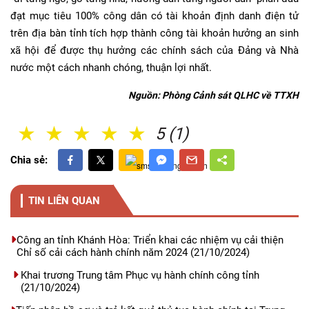
đạt mục tiêu 100% công dân có tài khoản định danh điện tử
trên địa bàn tỉnh tích hợp thành công tài khoản hưởng an sinh
xã hội để được thụ hưởng các chính sách của Đảng và Nhà
nước một cách nhanh chóng, thuận lợi nhất.
Nguồn: Phòng Cảnh sát QLHC về TTXH
1 Sao
2 Sao
3 Sao
4 Sao
5 Sao
5 (1)
Chia sẻ:
TIN LIÊN QUAN
Công an tỉnh Khánh Hòa: Triển khai các nhiệm vụ cải thiện
Chỉ số cải cách hành chính năm 2024
(21/10/2024)
Khai trương Trung tâm Phục vụ hành chính công tỉnh
(21/10/2024)