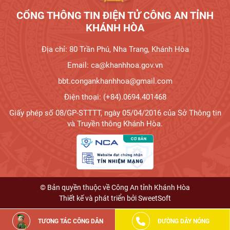
CỔNG THÔNG TIN ĐIỆN TỬ CÔNG AN TỈNH
KHÁNH HÒA
Địa chỉ: 80 Trần Phú, Nha Trang, Khánh Hòa
Email: ca@khanhhoa.gov.vn
bbt.congankhanhhoa@gmail.com
Điện thoại: (+84).0694.401468
Giấy phép số 08/GP-STTTT, ngày 05/04/2016 của Sở Thông tin
và Truyền thông Khánh Hòa.
© Bản quyền thuộc về Công An tỉnh Khánh Hòa
Thiết kế và phát triển bởi
SweetSoft
TƯƠNG TÁC CÔNG DÂN
ĐƯỜNG DÂY NÓNG