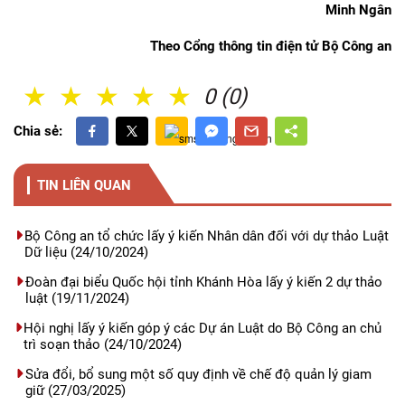
Minh Ngân
Theo Cổng thông tin điện tử Bộ Công an
1 Sao
2 Sao
3 Sao
4 Sao
5 Sao
0 (0)
Chia sẻ:
TIN LIÊN QUAN
Bộ Công an tổ chức lấy ý kiến Nhân dân đối với dự thảo Luật
Dữ liệu
(24/10/2024)
Đoàn đại biểu Quốc hội tỉnh Khánh Hòa lấy ý kiến 2 dự thảo
luật
(19/11/2024)
Hội nghị lấy ý kiến góp ý các Dự án Luật do Bộ Công an chủ
trì soạn thảo
(24/10/2024)
Sửa đổi, bổ sung một số quy định về chế độ quản lý giam
giữ
(27/03/2025)