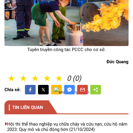
Tuyên truyền công tác PCCC cho cơ sở.
Đức Quang
1 Sao
2 Sao
3 Sao
4 Sao
5 Sao
0 (0)
Chia sẻ:
TIN LIÊN QUAN
Hội thi thể thao nghiệp vụ chữa cháy và cứu nạn, cứu hộ năm
2023: Quy mô và chủ động hơn
(21/10/2024)