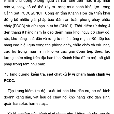
Nhằm chủ động phòng ngừa và hạn chế đến mức thấp nhất
các vụ cháy, nổ có thể xảy ra trong mùa hanh khô, lực lượng
Cảnh Sát PCCC&CNCH Công an tỉnh Khánh Hòa đã triển khai
đồng bộ nhiều giải pháp bảo đảm an toàn phòng cháy, chữa
cháy (PCCC) và cứu nạn, cứu hộ (CNCH). Thời điểm từ tháng 4
đến tháng 8 hằng năm là cao điểm mùa khô, nguy cơ cháy cỏ,
rác, kho hàng, nhà dân và rừng tự nhiên tăng mạnh. Để tiếp tục
nâng cao hiệu quả công tác phòng cháy, chữa cháy và cứu nạn,
cứu hộ trong mùa hanh khô và các giai đoạn tiếp theo, lực
lượng chức năng trên địa bàn tỉnh Khánh Hòa đề ra một số giải
pháp trọng tâm như sau:
1. Tăng cường kiểm tra, siết chặt xử lý vi phạm hành chính về
PCCC.
- Tập trung kiểm tra đột xuất tại các khu dân cư, cơ sở kinh
doanh xăng dầu, vật liệu dễ cháy nổ, kho hàng, chợ dân sinh,
quán karaoke, homestay…
- Xử lý nghiêm các hành vi vi phạm như không có phương án