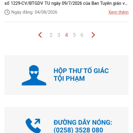
số 1229-CV/BTGDV TU ngày 09/7/2026 của Ban Tuyên giáo và
Dân vận Tỉnh ủy về việc tuyên truyền kỷ niệm 300 năm Ngày
Ngày đăng: 04/08/2026
Xem thêm
sinh Danh nhân văn hóa Lê Quý Đôn (1726 - 2026). Vừa qua,
Đảng bộ Phòng Hồ sơ nghiệp vụ đã tổ chức buổi sinh hoạt
chuyên đề ý nghĩa này đến toàn thể cán bộ, đảng viên và chiến
2
3
4
5
6
sĩ tại đơn vị.