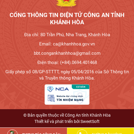
CỔNG THÔNG TIN ĐIỆN TỬ CÔNG AN TỈNH
KHÁNH HÒA
Địa chỉ: 80 Trần Phú, Nha Trang, Khánh Hòa
Email: ca@khanhhoa.gov.vn
bbt.congankhanhhoa@gmail.com
Điện thoại: (+84).0694.401468
Giấy phép số 08/GP-STTTT, ngày 05/04/2016 của Sở Thông tin
và Truyền thông Khánh Hòa.
© Bản quyền thuộc về Công An tỉnh Khánh Hòa
Thiết kế và phát triển bởi
SweetSoft