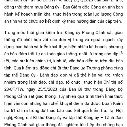
thực hiện Chỉ thị số 23-CT/TW, ngày 25/5/2023 của Ban Bí thư;
đồng thời tham mưu Đảng ủy - Ban Giám đốc Công an tỉnh ban
hành Kế hoạch triển khai thực hiện trong toàn lực lượng Công
an tỉnh và tổ chức sơ kết định kỳ theo hướng dẫn của cấp trên.
Trong mốc thời gian kiểm tra, Đảng ủy Phòng Cảnh sát giao
thông đã phối hợp với các đơn vị trong và ngoài ngành xây
dựng, ban hành và triển khai thực hiện nhiều kế hoạch, phương
án bảo đảm trật tự an toàn giao thông, nhất là trong các dịp lễ
tết, các sự kiện chính trị, kinh tế, văn hóa diễn ra trên địa bàn
tỉnh. Qua kiểm tra, đồng chí Bí thư Đảng ủy, Trưởng phòng cùng
tập thể Đảng ủy - Lãnh đạo đơn vị đã thể hiện vai trò, trách
nhiệm trong lãnh đạo, chỉ đạo, tổ chức thực hiện Chỉ thị số
23-CT/TW, ngày 25/5/2023 của Ban Bí thư trong Đảng bộ
Phòng Cảnh sát giao thông. Tuy nhiên quá trình triển khai thực
hiện vẫn còn những hạn chế, khuyết điểm đã được Đoàn Kiểm
tra 61 chỉ ra trong dự thảo báo cáo kết quả kiểm tra. Tại Hội
nghị, Đồng chí Bí thư Đảng ủy và tập thể Đảng ủy – Lãnh đạo
Phòng Cảnh sát giao thông đã nghiêm túc tiếp thu những hạn