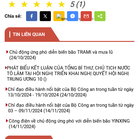
1 Sao
2 Sao
3 Sao
4 Sao
5 Sao
5 (1)
Chia sẻ:
TIN LIÊN QUAN
Chủ động ứng phó diễn biến bão TRAMI và mưa lũ
(24/10/2024)
PHÁT BIỂU KẾT LUẬN CỦA TỔNG BÍ THƯ, CHỦ TỊCH NƯỚC
TÔ LÂM TẠI HỘI NGHỊ TRIỂN KHAI NGHỊ QUYẾT HỘI NGHỊ
TRUNG ƯƠNG 10
()
Chỉ đạo điều hành nổi bật của Bộ Công an trong tuần từ ngày
13/10/2024 - 19/10/2024
(24/10/2024)
Chỉ đạo điều hành nổi bật của Bộ Công an trong tuần từ ngày
03 – 09/11/2024
(14/11/2024)
Công điện về chủ động ứng phó với diễn biến bão YINXING
(14/11/2024)