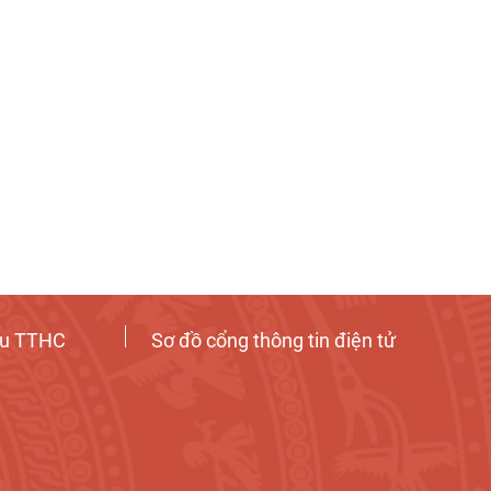
ứu TTHC
Sơ đồ cổng thông tin điện tử
Tương tác công dân