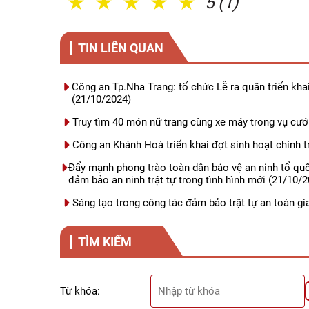
1 Sao
2 Sao
3 Sao
4 Sao
5 Sao
5 (1)
TIN LIÊN QUAN
Công an Tp.Nha Trang: tổ chức Lễ ra quân triển kha
(21/10/2024)
Truy tìm 40 món nữ trang cùng xe máy trong vụ cư
Công an Khánh Hoà triển khai đợt sinh hoạt chính tr
Đẩy mạnh phong trào toàn dân bảo vệ an ninh tổ qu
đảm bảo an ninh trật tự trong tình hình mới
(21/10/2
Sáng tạo trong công tác đảm bảo trật tự an toàn g
TÌM KIẾM
Từ khóa: