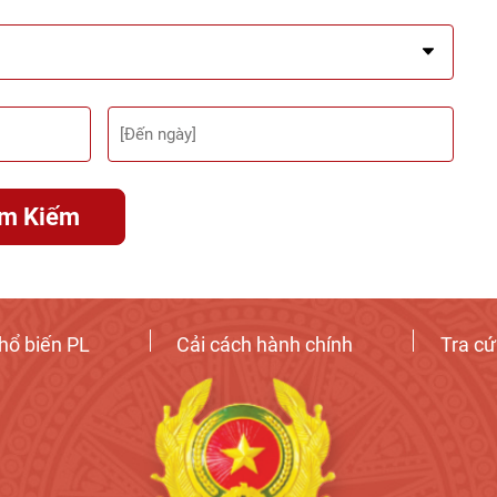
ìm Kiếm
hổ biến PL
Cải cách hành chính
Tra c