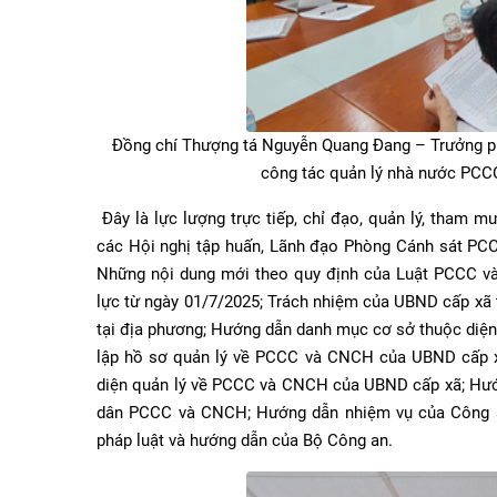
Đồng chí Thượng tá Nguyễn Quang Đang – Trưởng p
công tác quản lý nhà nước PC
Đây là lực lượng trực tiếp, chỉ đạo, quản lý, tham m
các Hội nghị tập huấn, Lãnh đạo Phòng Cánh sát PCC
Những nội dung mới theo quy định của Luật PCCC và
lực từ ngày 01/7/2025; Trách nhiệm của UBND cấp xã
tại địa phương; Hướng dẫn danh mục cơ sở thuộc diệ
lập hồ sơ quản lý về PCCC và CNCH của UBND cấp x
diện quản lý về PCCC và CNCH của UBND cấp xã; Hướn
dân PCCC và CNCH; Hướng dẫn nhiệm vụ của Công a
pháp luật và hướng dẫn của Bộ Công an.