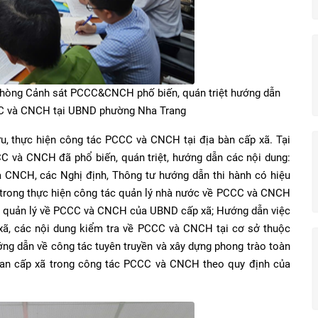
hòng Cảnh sát PCCC&CNCH phố biến, quán triệt hướng dẫn
CC và CNCH tại UBND phường Nha Trang
ưu, thực hiện công tác PCCC và CNCH tại địa bàn cấp xã. Tại
C và CNCH đã phổ biến, quán triệt, hướng dẫn các nội dung:
 CNCH, các Nghị định, Thông tư hướng dẫn thi hành có hiệu
 trong thực hiện công tác quản lý nhà nước về PCCC và CNCH
n quản lý về PCCC và CNCH của UBND cấp xã; Hướng dẫn việc
ã, các nội dung kiểm tra về PCCC và CNCH tại cơ sở thuộc
g dẫn về công tác tuyên truyền và xây dựng phong trào toàn
n cấp xã trong công tác PCCC và CNCH theo quy định của