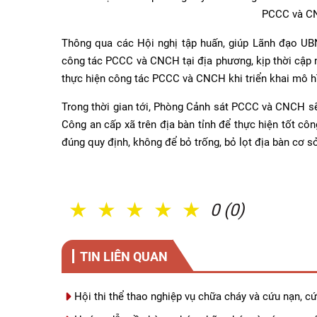
PCCC và CN
Thông qua các Hội nghị tập huấn, giúp Lãnh đạo UB
công tác PCCC và CNCH tại địa phương, kịp thời cập n
thực hiện công tác PCCC và CNCH khi triển khai mô h
Trong thời gian tới, Phòng Cảnh sát PCCC và CNCH sẽ 
Công an cấp xã trên địa bàn tỉnh để thực hiện tốt c
đúng quy định, không để bỏ trống, bỏ lọt địa bàn cơ s
1 Sao
2 Sao
3 Sao
4 Sao
5 Sao
0 (0)
TIN LIÊN QUAN
Hội thi thể thao nghiệp vụ chữa cháy và cứu nạ