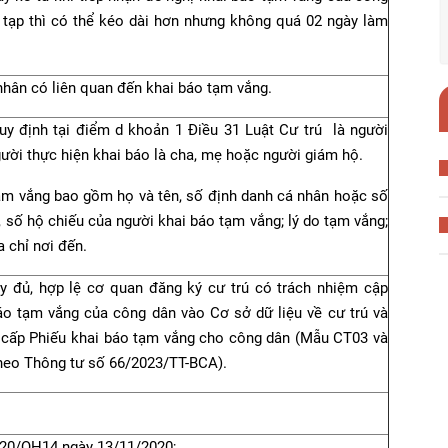
 tạp thì có thể kéo dài hơn nhưng không quá 02 ngày làm
nhân có liên quan đến khai báo tạm vắng.
uy định tại điểm d khoản 1 Điều 31 Luật Cư trú là người
gười thực hiện khai báo là cha, mẹ hoặc người giám hộ.
tạm vắng bao gồm họ và tên, số định danh cá nhân hoặc số
số hộ chiếu của người khai báo tạm vắng; lý do tạm vắng;
a chỉ nơi đến.
y đủ, hợp lệ cơ quan đăng ký cư trú có trách nhiệm cập
báo tạm vắng của công dân vào Cơ sở dữ liệu về cư trú và
 cấp Phiếu khai báo tạm vắng cho công dân (Mẫu CT03 và
heo Thông tư số 66/2023/TT-BCA).
2020/QH14 ngày 13/11/2020;