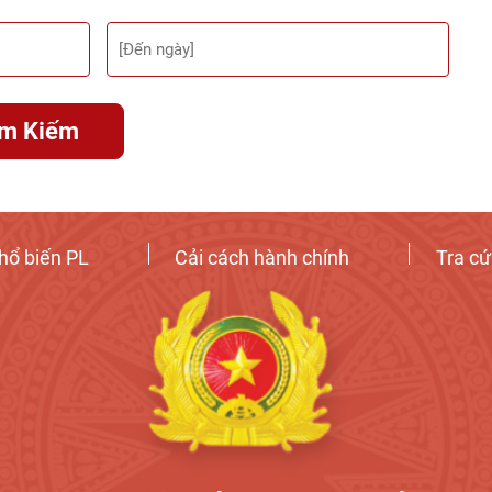
ìm Kiếm
hổ biến PL
Cải cách hành chính
Tra c