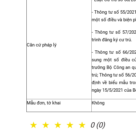
- Thông tư số 55/202
một số điều và biện p
- Thông tư số 57/20
trình đăng ký cư trú.
Căn cứ pháp lý
- Thông tư số 66/20
sung một số điều c
trưởng Bộ Công an quy
trú; Thông tư số 56/
định về biểu mẫu tro
ngày 15/5/2021 của Bộ
Mẫu đơn, tờ khai
Không
1 Sao
2 Sao
3 Sao
4 Sao
5 Sao
0 (0)