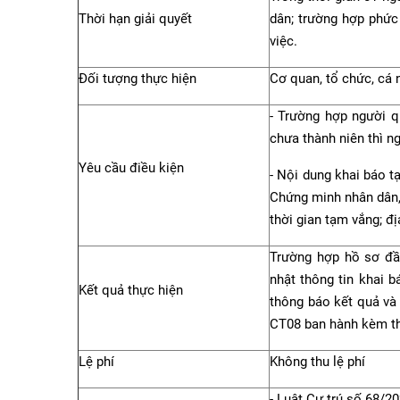
Thời hạn giải quyết
dân; trường hợp phức
việc.
Đối tượng thực hiện
Cơ quan, tổ chức, cá 
- Trường hợp người q
chưa thành niên thì n
Yêu cầu điều kiện
- Nội dung khai báo 
Chứng minh nhân dân, 
thời gian tạm vắng; đị
Trường hợp hồ sơ đầ
nhật thông tin khai 
Kết quả thực hiện
thông báo kết quả và
CT08 ban hành kèm t
Lệ phí
Không thu lệ phí
- Luật Cư trú số 68/