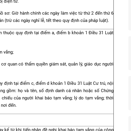
bị điện tử.
 hồ sơ: Giờ hành chính các ngày làm việc từ thứ 2 đến thứ 6
n (trừ các ngày nghỉ lễ, tết theo quy định của pháp luật).
n thuộc quy định tại điểm a, điểm b khoản 1 Điều 31 Luật
m vắng;
 cơ quan có thẩm quyền giám sát, quản lý, giáo dục người
y định tại điểm c, điểm d khoản 1 Điều 31 Luật Cư trú, nội
ắng gồm: họ và tên, số định danh cá nhân hoặc số Chứng
 chiếu của người khai báo tạm vắng; lý do tạm vắng; thời
 nơi đến.
ày kể từ khi tiếp nhận đề nghị khai báo tạm vắng của công