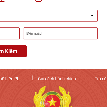
ìm Kiếm
hổ biến PL
Cải cách hành chính
Tra c