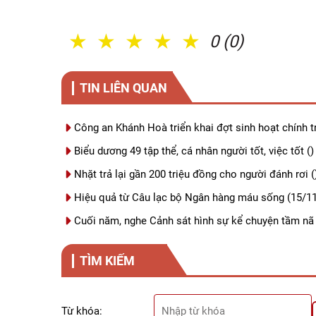
1 Sao
2 Sao
3 Sao
4 Sao
5 Sao
0 (0)
TIN LIÊN QUAN
Công an Khánh Hoà triển khai đợt sinh hoạt chính tr
Biểu dương 49 tập thể, cá nhân người tốt, việc tốt
()
Nhặt trả lại gần 200 triệu đồng cho người đánh rơi
(
Hiệu quả từ Câu lạc bộ Ngân hàng máu sống
(15/11
Cuối năm, nghe Cảnh sát hình sự kể chuyện tầm nã
TÌM KIẾM
Từ khóa: