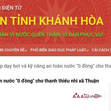
IN CHUYÊN ĐỀ
PHỔ BIẾN GIÁO DỤC PHÁP LUẬT
CẢI CÁCH
ớp dạy bơi và kỹ năng an toàn nước "0 đồng" cho t
àn nước "0 đồng" cho thanh thiếu nhi xã Thuận
Lưu
In