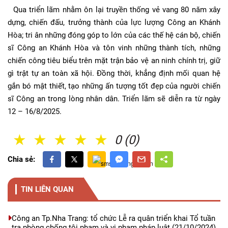
Qua triển lãm nhằm ôn lại truyền thống vẻ vang 80 năm xây
dựng, chiến đấu, trưởng thành của lực lượng Công an Khánh
Hòa; tri ân những đóng góp to lớn của các thế hệ cán bộ, chiến
sĩ Công an Khánh Hòa và tôn vinh những thành tích, những
chiến công tiêu biểu trên mặt trận bảo vệ an ninh chính trị, giữ
gì trật tự an toàn xã hội. Đồng thời, khẳng định mối quan hệ
gắn bó mật thiết, tạo những ấn tượng tốt đẹp của người chiến
sĩ Công an trong lòng nhân dân. Triển lãm sẽ diễn ra từ ngày
12 – 16/8/2025.
1 Sao
2 Sao
3 Sao
4 Sao
5 Sao
0 (0)
Chia sẻ:
TIN LIÊN QUAN
Công an Tp.Nha Trang: tổ chức Lễ ra quân triển khai Tổ tuần
tra phòng chống tội phạm và vi phạm pháp luật
(21/10/2024)