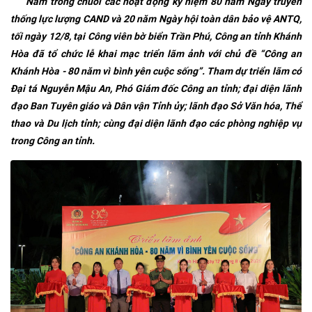
Nằm trong chuỗi các hoạt động kỷ niệm 80 năm Ngày truyền
thống lực lượng CAND và 20 năm Ngày hội toàn dân bảo vệ ANTQ,
tối ngày 12/8, tại Công viên bờ biển Trần Phú, Công an tỉnh Khánh
Hòa đã tổ chức lễ khai mạc triển lãm ảnh với chủ đề “Công an
Khánh Hòa - 80 năm vì bình yên cuộc sống”. Tham dự triển lãm có
Đại tá Nguyễn Mậu An, Phó Giám đốc Công an tỉnh; đại diện lãnh
đạo Ban Tuyên giáo và Dân vận Tỉnh ủy; lãnh đạo Sở Văn hóa, Thể
thao và Du lịch tỉnh; cùng đại diện lãnh đạo các phòng nghiệp vụ
trong Công an tỉnh.