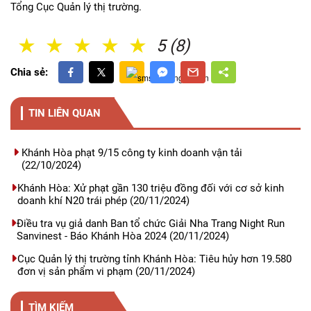
Tổng Cục Quản lý thị trường.
1 Sao
2 Sao
3 Sao
4 Sao
5 Sao
5 (8)
Chia sẻ:
TIN LIÊN QUAN
Khánh Hòa phạt 9/15 công ty kinh doanh vận tải
(22/10/2024)
Khánh Hòa: Xử phạt gần 130 triệu đồng đối với cơ sở kinh
doanh khí N20 trái phép
(20/11/2024)
Điều tra vụ giả danh Ban tổ chức Giải Nha Trang Night Run
Sanvinest - Báo Khánh Hòa 2024
(20/11/2024)
Cục Quản lý thị trường tỉnh Khánh Hòa: Tiêu hủy hơn 19.580
đơn vị sản phẩm vi phạm
(20/11/2024)
TÌM KIẾM