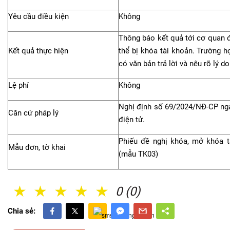
Yêu cầu điều kiện
Không
Thông báo kết quả tới cơ quan đ
Kết quả thực hiện
thể bị khóa tài khoản. Trường h
có văn bản trả lời và nêu rõ lý do
Lệ phí
Không
Nghị định số 69/2024/NĐ-CP ngà
Căn cứ pháp lý
điện tử.
Phiếu đề nghị khóa, mở khóa t
Mẫu đơn, tờ khai
(mẫu TK03)
1 Sao
2 Sao
3 Sao
4 Sao
5 Sao
0 (0)
Chia sẻ: