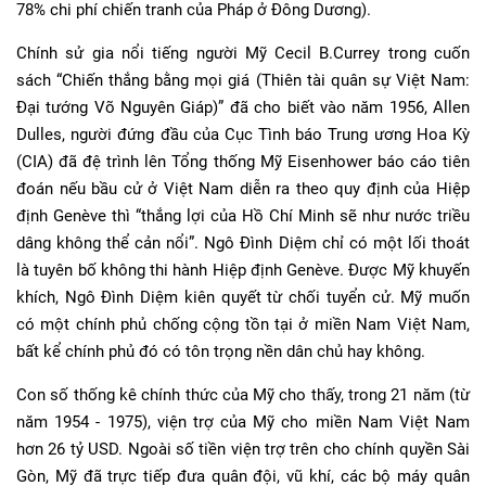
78% chi phí chiến tranh của Pháp ở Đông Dương).
Chính sử gia nổi tiếng người Mỹ Cecil B.Currey trong cuốn
sách “Chiến thắng bằng mọi giá (Thiên tài quân sự Việt Nam:
Đại tướng Võ Nguyên Giáp)” đã cho biết vào năm 1956, Allen
Dulles, người đứng đầu của Cục Tình báo Trung ương Hoa Kỳ
(CIA) đã đệ trình lên Tổng thống Mỹ Eisenhower báo cáo tiên
đoán nếu bầu cử ở Việt Nam diễn ra theo quy định của Hiệp
định Genève thì “thắng lợi của Hồ Chí Minh sẽ như nước triều
dâng không thể cản nổi”. Ngô Đình Diệm chỉ có một lối thoát
là tuyên bố không thi hành Hiệp định Genève. Được Mỹ khuyến
khích, Ngô Đình Diệm kiên quyết từ chối tuyển cử. Mỹ muốn
có một chính phủ chống cộng tồn tại ở miền Nam Việt Nam,
bất kể chính phủ đó có tôn trọng nền dân chủ hay không.
Con số thống kê chính thức của Mỹ cho thấy, trong 21 năm (từ
năm 1954 - 1975), viện trợ của Mỹ cho miền Nam Việt Nam
hơn 26 tỷ USD. Ngoài số tiền viện trợ trên cho chính quyền Sài
Gòn, Mỹ đã trực tiếp đưa quân đội, vũ khí, các bộ máy quân