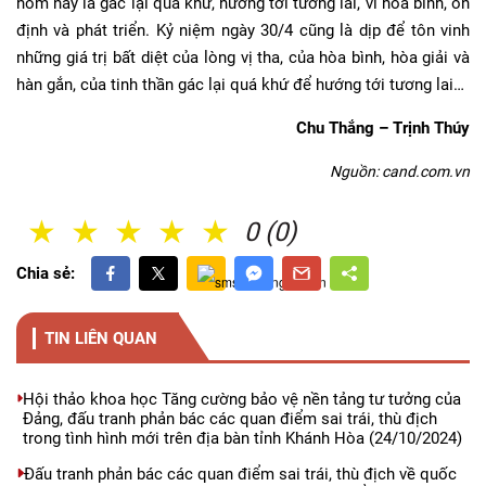
hôm nay là gác lại quá khứ, hướng tới tương lai, vì hoà bình, ổn
định và phát triển. Kỷ niệm ngày 30/4 cũng là dịp để tôn vinh
những giá trị bất diệt của lòng vị tha, của hòa bình, hòa giải và
hàn gắn, của tinh thần gác lại quá khứ để hướng tới tương lai…
Chu Thắng – Trịnh Thúy
Nguồn: cand.com.vn
1 Sao
2 Sao
3 Sao
4 Sao
5 Sao
0 (0)
Chia sẻ:
TIN LIÊN QUAN
Hội thảo khoa học Tăng cường bảo vệ nền tảng tư tưởng của
Đảng, đấu tranh phản bác các quan điểm sai trái, thù địch
trong tình hình mới trên địa bàn tỉnh Khánh Hòa
(24/10/2024)
Đấu tranh phản bác các quan điểm sai trái, thù địch về quốc