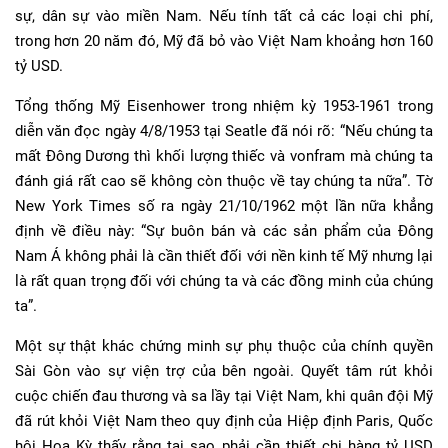
sự, dân sự vào miền Nam. Nếu tính tất cả các loại chi phí,
trong hơn 20 năm đó, Mỹ đã bỏ vào Việt Nam khoảng hơn 160
tỷ USD.
Tổng thống Mỹ Eisenhower trong nhiệm kỳ 1953-1961 trong
diễn văn đọc ngày 4/8/1953 tại Seatle đã nói rõ: “Nếu chúng ta
mất Đông Dương thì khối lượng thiếc và vonfram mà chúng ta
đánh giá rất cao sẽ không còn thuộc về tay chúng ta nữa”. Tờ
New York Times số ra ngày 21/10/1962 một lần nữa khẳng
định về điều này: “Sự buôn bán và các sản phẩm của Đông
Nam Á không phải là cần thiết đối với nền kinh tế Mỹ nhưng lại
là rất quan trọng đối với chúng ta và các đồng minh của chúng
ta”.
Một sự thật khác chứng minh sự phụ thuộc của chính quyền
Sài Gòn vào sự viện trợ của bên ngoài. Quyết tâm rút khỏi
cuộc chiến đau thương và sa lầy tại Việt Nam, khi quân đội Mỹ
đã rút khỏi Việt Nam theo quy định của Hiệp định Paris, Quốc
hội Hoa Kỳ thấy rằng tại sao phải cần thiết chi hàng tỷ USD