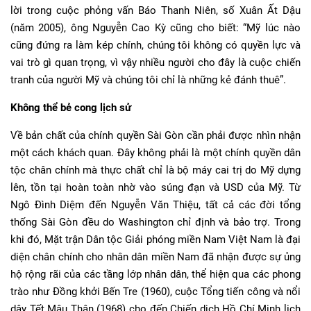
lời trong cuộc phỏng vấn Báo Thanh Niên, số Xuân Ất Dậu
(năm 2005), ông Nguyễn Cao Kỳ cũng cho biết: “Mỹ lúc nào
cũng đứng ra làm kép chính, chúng tôi không có quyền lực và
vai trò gì quan trọng, vì vậy nhiều người cho đây là cuộc chiến
tranh của người Mỹ và chúng tôi chỉ là những kẻ đánh thuê”.
Không thể bẻ cong lịch sử
Về bản chất của chính quyền Sài Gòn cần phải được nhìn nhận
một cách khách quan. Đây không phải là một chính quyền dân
tộc chân chính mà thực chất chỉ là bộ máy cai trị do Mỹ dựng
lên, tồn tại hoàn toàn nhờ vào súng đạn và USD của Mỹ. Từ
Ngô Đình Diệm đến Nguyễn Văn Thiệu, tất cả các đời tổng
thống Sài Gòn đều do Washington chỉ định và bảo trợ. Trong
khi đó, Mặt trận Dân tộc Giải phóng miền Nam Việt Nam là đại
diện chân chính cho nhân dân miền Nam đã nhận được sự ủng
hộ rộng rãi của các tầng lớp nhân dân, thể hiện qua các phong
trào như Đồng khởi Bến Tre (1960), cuộc Tổng tiến công và nổi
dậy Tết Mậu Thân (1968) cho đến Chiến dịch Hồ Chí Minh lịch