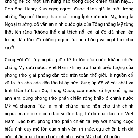
không hề có một anh hùng nào trong cuộc chiến tranh này…”.
Còn ông Henry Kissinger, người được đánh giá là một trong
những “bộ óc” thông thái nhất trong lịch sử nước Mỹ, từng là
Ngoại trưởng, cố vấn an ninh quốc gia của Tổng thống Mỹ từng
thốt lên rằng “không thể giải thích nổi cái gì đó đã nhen lên
trong dân tộc đó những ngọn lửa anh hùng và nghị lực như
vậy”!
Cùng với đó là ý nghĩa quốc tế to lớn của cuộc kháng chiến
chống Mỹ cứu nước. Việt Nam khi ấy trở thành biểu tượng của
phong trào giải phóng dân tộc trên toàn thế giới, là nguồn cổ
vũ to lớn cho các dân tộc bị áp bức. Sự giúp đỡ về vật chất và
tinh thần từ Liên Xô, Trung Quốc, các nước xã hội chủ nghĩa
anh em, cùng phong trào phản chiến rộng khắp ở chính nước
Mỹ và phương Tây, là minh chứng hùng hồn cho tính chính
nghĩa của cuộc chiến đấu vì độc lập, tự do của dân tộc Việt
Nam. Đặc biệt, phong trào phản chiến tại Mỹ với những cuộc
biểu tình quy mô lớn của sinh viên, trí thức, cựu chiến binh đã
góp phần quan trọng buộc chính quyền Mỹ phải rút quân.