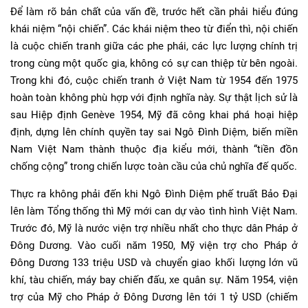
Để làm rõ bản chất của vấn đề, trước hết cần phải hiểu đúng
khái niệm “nội chiến”. Các khái niệm theo từ điển thì, nội chiến
là cuộc chiến tranh giữa các phe phái, các lực lượng chính trị
trong cùng một quốc gia, không có sự can thiệp từ bên ngoài.
Trong khi đó, cuộc chiến tranh ở Việt Nam từ 1954 đến 1975
hoàn toàn không phù hợp với định nghĩa này. Sự thật lịch sử là
sau Hiệp định Genève 1954, Mỹ đã công khai phá hoại hiệp
định, dựng lên chính quyền tay sai Ngô Đình Diệm, biến miền
Nam Việt Nam thành thuộc địa kiểu mới, thành “tiền đồn
chống cộng” trong chiến lược toàn cầu của chủ nghĩa đế quốc.
Thực ra không phải đến khi Ngô Đình Diệm phế truất Bảo Đại
lên làm Tổng thống thì Mỹ mới can dự vào tình hình Việt Nam.
Trước đó, Mỹ là nước viện trợ nhiều nhất cho thực dân Pháp ở
Đông Dương. Vào cuối năm 1950, Mỹ viện trợ cho Pháp ở
Đông Dương 133 triệu USD và chuyển giao khối lượng lớn vũ
khí, tàu chiến, máy bay chiến đấu, xe quân sự. Năm 1954, viện
trợ của Mỹ cho Pháp ở Đông Dương lên tới 1 tỷ USD (chiếm