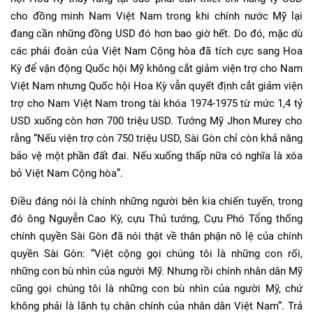
cho đồng minh Nam Việt Nam trong khi chính nước Mỹ lại
đang cần những đồng USD đó hơn bao giờ hết. Do đó, mặc dù
các phái đoàn của Việt Nam Cộng hòa đã tích cực sang Hoa
Kỳ để vận động Quốc hội Mỹ không cắt giảm viện trợ cho Nam
Việt Nam nhưng Quốc hội Hoa Kỳ vẫn quyết định cắt giảm viện
trợ cho Nam Việt Nam trong tài khóa 1974-1975 từ mức 1,4 tỷ
USD xuống còn hơn 700 triệu USD. Tướng Mỹ Jhon Murey cho
rằng “Nếu viện trợ còn 750 triệu USD, Sài Gòn chỉ còn khả năng
bảo vệ một phần đất đai. Nếu xuống thấp nữa có nghĩa là xóa
bỏ Việt Nam Cộng hòa”.
Điều đáng nói là chính những người bên kia chiến tuyến, trong
đó ông Nguyễn Cao Kỳ, cựu Thủ tướng, Cựu Phó Tổng thống
chính quyền Sài Gòn đã nói thật về thân phận nô lệ của chính
quyền Sài Gòn: “Việt cộng gọi chúng tôi là những con rối,
những con bù nhìn của người Mỹ. Nhưng rồi chính nhân dân Mỹ
cũng gọi chúng tôi là những con bù nhìn của người Mỹ, chứ
không phải là lãnh tụ chân chính của nhân dân Việt Nam”. Trả