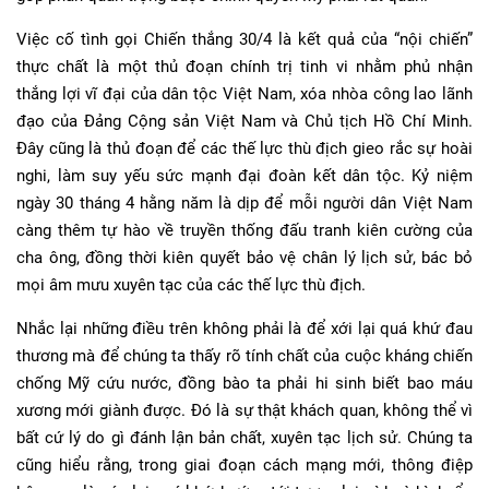
Việc cố tình gọi Chiến thắng 30/4 là kết quả của “nội chiến”
thực chất là một thủ đoạn chính trị tinh vi nhằm phủ nhận
thắng lợi vĩ đại của dân tộc Việt Nam, xóa nhòa công lao lãnh
đạo của Đảng Cộng sản Việt Nam và Chủ tịch Hồ Chí Minh.
Đây cũng là thủ đoạn để các thế lực thù địch gieo rắc sự hoài
nghi, làm suy yếu sức mạnh đại đoàn kết dân tộc. Kỷ niệm
ngày 30 tháng 4 hằng năm là dịp để mỗi người dân Việt Nam
càng thêm tự hào về truyền thống đấu tranh kiên cường của
cha ông, đồng thời kiên quyết bảo vệ chân lý lịch sử, bác bỏ
mọi âm mưu xuyên tạc của các thế lực thù địch.
Nhắc lại những điều trên không phải là để xới lại quá khứ đau
thương mà để chúng ta thấy rõ tính chất của cuộc kháng chiến
chống Mỹ cứu nước, đồng bào ta phải hi sinh biết bao máu
xương mới giành được. Đó là sự thật khách quan, không thể vì
bất cứ lý do gì đánh lận bản chất, xuyên tạc lịch sử. Chúng ta
cũng hiểu rằng, trong giai đoạn cách mạng mới, thông điệp