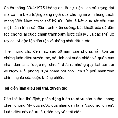
Chiến thắng 30/4/1975 không chỉ là sự kiện lịch sử trọng đại
mà còn là biểu tượng sáng ngời của chủ nghĩa anh hùng cách
mạng Việt Nam trong thế kỷ XX. Đây là kết quả tất yếu của
một hành trình dài đấu tranh kiên cường, bất khuất của cả dân
tộc chống lại cuộc chiến tranh xâm lược của Mỹ và các thế lực
tay sai, vì độc lập dân tộc và thống nhất đất nước.
Thế nhưng cho đến nay, sau 50 năm giải phóng, vẫn tồn tại
những luận điệu xuyên tạc, cố tình gọi cuộc chiến vệ quốc của
nhân dân ta là “cuộc nội chiến”, đưa ra những quy kết sai trái
về Ngày Giải phóng 30/4 nhằm bôi nhọ lịch sử, phủ nhận tính
chính nghĩa của cuộc kháng chiến.
Tái diễn luận điệu sai trái, xuyên tạc
Các thế lực thù địch, phản động luôn ra rả vu cáo cuộc kháng
chiến chống Mỹ, cứu nước của nhân dân ta là “cuộc nội chiến”.
Luận điệu này có từ lâu, đến nay vẫn tái diễn.