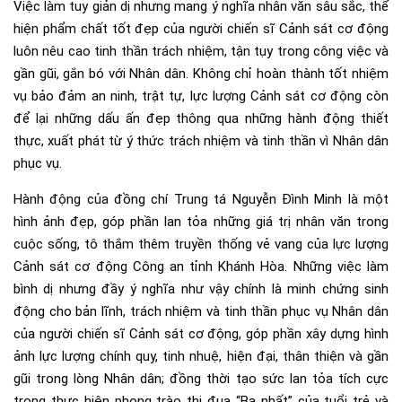
Việc làm tuy giản dị nhưng mang ý nghĩa nhân văn sâu sắc, thể
hiện phẩm chất tốt đẹp của người chiến sĩ Cảnh sát cơ động
luôn nêu cao tinh thần trách nhiệm, tận tụy trong công việc và
gần gũi, gắn bó với Nhân dân. Không chỉ hoàn thành tốt nhiệm
vụ bảo đảm an ninh, trật tự, lực lượng Cảnh sát cơ động còn
để lại những dấu ấn đẹp thông qua những hành động thiết
thực, xuất phát từ ý thức trách nhiệm và tinh thần vì Nhân dân
phục vụ.
Hành động của đồng chí Trung tá Nguyễn Đình Minh là một
hình ảnh đẹp, góp phần lan tỏa những giá trị nhân văn trong
cuộc sống, tô thắm thêm truyền thống vẻ vang của lực lượng
Cảnh sát cơ động Công an tỉnh Khánh Hòa. Những việc làm
bình dị nhưng đầy ý nghĩa như vậy chính là minh chứng sinh
động cho bản lĩnh, trách nhiệm và tinh thần phục vụ Nhân dân
của người chiến sĩ Cảnh sát cơ động, góp phần xây dựng hình
ảnh lực lượng chính quy, tinh nhuệ, hiện đại, thân thiện và gần
gũi trong lòng Nhân dân; đồng thời tạo sức lan tỏa tích cực
trong thực hiện phong trào thi đua “Ba nhất” của tuổi trẻ và