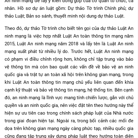
An ninh mạng để lấy ý kiến đóng góp của cơ quan tổ chức, cá
nhân. Hồ sơ dự án luật gồm: Dự thảo Tờ trình Chính phủ; dự
thảo Luật; Bản so sánh, thuyết minh nội dung dự thảo Luật.
Theo đó, dự thảo Tờ trình cho biết tên gọi của dự thảo Luật An
ninh mạng là việc hợp nhất Luật An toàn thông tin mạng năm
2015, Luật An ninh mạng năm 2018 và lấy tên là Luật An ninh
mạng xuất phát từ nhiều lý do. Trước hết, Luật An ninh mạng
có phạm vi điều chỉnh rộng hơn, không chỉ tập trung vào bảo
vệ thông tin mà còn bao quát các vấn đề về bảo vệ an ninh
quốc gia và trật tự an toàn xã hội trên không gian mạng, trong
khi Luật An toàn thông tin mạng chủ yếu liên quan đến khía
cạnh kỹ thuật và bảo vệ thông tin mạng, hệ thống tin. Bên cạnh
đó, an ninh mạng là lĩnh vực mang tính chiến lược, gắn với chủ
quyền và an ninh quốc gia, nên việc đặt tên theo hướng này thể
hiện sự ưu tiên cao trong chính sách pháp luật của Nhà nước
trong giai đoạn hiện tại. Ngoài ra, trong bối cảnh các mối đe
dọa trên không gian mạng ngày càng phức tạp, nhiều quốc gia
cũng đang tập trung xây dựng pháp luật theo hướng toàn diện