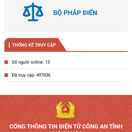
THỐNG KÊ TRUY CẬP
Số người online: 13
Đã truy cập: 497036
Tương tác công dân
CỔNG THÔNG TIN ĐIỆN TỬ CÔNG AN TỈNH