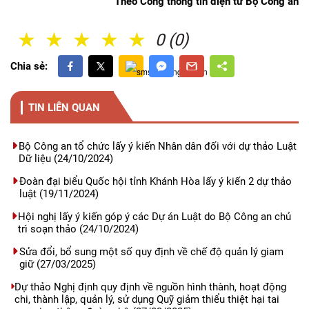
Theo Cổng thông tin điện tử Bộ Công an
1 Sao
2 Sao
3 Sao
4 Sao
5 Sao
0 (0)
Chia sẻ:
TIN LIÊN QUAN
Bộ Công an tổ chức lấy ý kiến Nhân dân đối với dự thảo Luật
Dữ liệu
(24/10/2024)
Đoàn đại biểu Quốc hội tỉnh Khánh Hòa lấy ý kiến 2 dự thảo
luật
(19/11/2024)
Hội nghị lấy ý kiến góp ý các Dự án Luật do Bộ Công an chủ
trì soạn thảo
(24/10/2024)
Sửa đổi, bổ sung một số quy định về chế độ quản lý giam
giữ
(27/03/2025)
Dự thảo Nghị định quy định về nguồn hình thành, hoạt động
chi, thành lập, quản lý, sử dụng Quỹ giảm thiểu thiệt hại tai